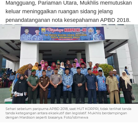
Mangguang, Pariaman Utara, Mukhlis memutuskan
keluar meninggalkan ruangan sidang jelang
penandatanganan nota kesepahaman APBD 2018.
Sehari sebelum paripurna APBD 2018, saat HUT KORPRI, tidak terlihat tanda
tanda ketegangan antara eksekutif dan legislatif. Mukhlis berdampingan
dengan Mardison seperti biasanya. Foto/istimewa