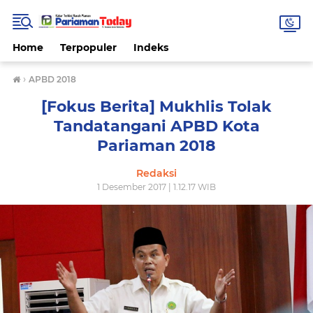
Home
Terpopuler
Indeks
›
APBD 2018
[Fokus Berita] Mukhlis Tolak
Tandatangani APBD Kota
Pariaman 2018
Redaksi
1 Desember 2017 | 1.12.17 WIB