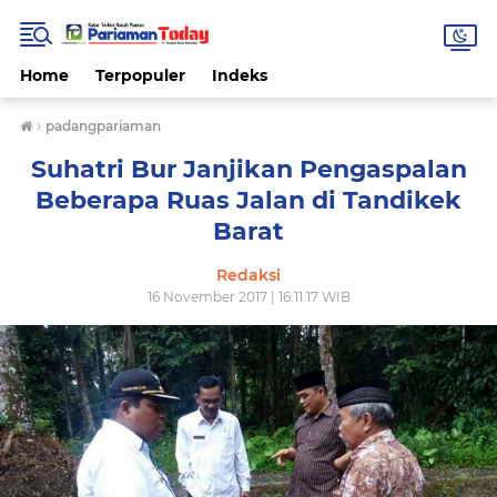
Home
Terpopuler
Indeks
›
padangpariaman
Suhatri Bur Janjikan Pengaspalan
Beberapa Ruas Jalan di Tandikek
Barat
Redaksi
16 November 2017 | 16.11.17 WIB