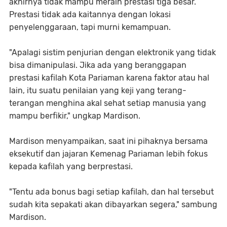
akhirnya tidak mampu meraih prestasi tiga besar.
Prestasi tidak ada kaitannya dengan lokasi
penyelenggaraan, tapi murni kemampuan.
"Apalagi sistim penjurian dengan elektronik yang tidak
bisa dimanipulasi. Jika ada yang beranggapan
prestasi kafilah Kota Pariaman karena faktor atau hal
lain, itu suatu penilaian yang keji yang terang-
terangan menghina akal sehat setiap manusia yang
mampu berfikir," ungkap Mardison.
Mardison menyampaikan, saat ini pihaknya bersama
eksekutif dan jajaran Kemenag Pariaman lebih fokus
kepada kafilah yang berprestasi.
"Tentu ada bonus bagi setiap kafilah, dan hal tersebut
sudah kita sepakati akan dibayarkan segera," sambung
Mardison.