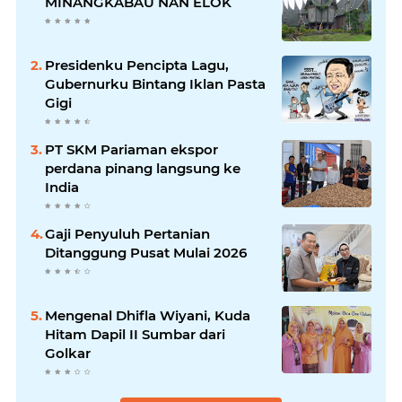
MINANGKABAU NAN ELOK
Presidenku Pencipta Lagu,
Gubernurku Bintang Iklan Pasta
Gigi
PT SKM Pariaman ekspor
perdana pinang langsung ke
India
Gaji Penyuluh Pertanian
Ditanggung Pusat Mulai 2026
Mengenal Dhifla Wiyani, Kuda
Hitam Dapil II Sumbar dari
Golkar