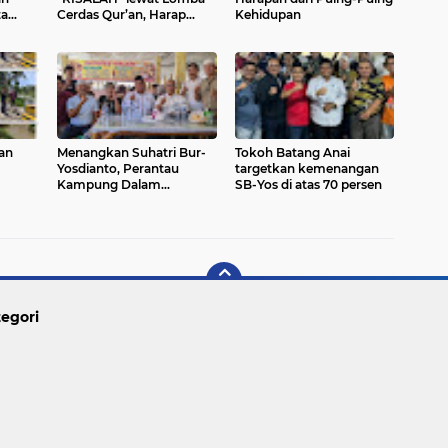
ta
Cerdas Qur’an, Harap
Kehidupan
Satu Keluarga Satu Hafiz
Jadi Kenyataan
dan
Menangkan Suhatri Bur-
Tokoh Batang Anai
Yosdianto, Perantau
targetkan kemenangan
Kampung Dalam
SB-Yos di atas 70 persen
ukik
deklarasikan dukungan
egori