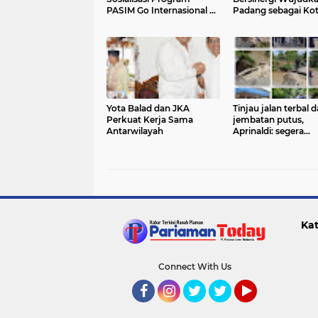
PASIM Go Internasional di
Padang sebagai Ko
Pariaman
Smart dan Sehat
Yota Balad dan JKA
Tinjau jalan terbal 
Perkuat Kerja Sama
jembatan putus,
Antarwilayah
Aprinaldi: segera
diperbaiki, banjir B
Gonggang perlu
pembebasan tanah
Kat
Connect With Us
Facebook
Instagram
Twitter
Twitter
YouTube