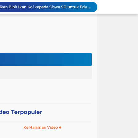
Wali Kota Pariaman Salurkan Bantuan bagi Korban Pohon Tumbang, Rumah Rusak Berat Akan Dibedah
Wali Kota Pariaman Ajukan Rancangan KUA-PPAS APBD 2027, Pendapatan Diproyeksikan Rp626,1 Miliar
Pemkot Pariaman Mulai Pusdiklat Paskibraka 2026, Wali Kota Tekankan Pentingnya Disiplin
Pisah Sambut Kapolres, Yota Balad Tekankan Pentingnya Sinergi Jaga Kondusivitas Daerah
Wali Kota Pariaman Minta Inovasi OPD Berdampak Nyata pada Pelayanan Publik
Pemkot Pariaman Resmikan TPA Bunda PAUD untuk Dukung Pengasuhan Anak ASN
Pengurus PWI Pariaman 2026–2029 Dilantik, Pemkot Tekankan Sinergi dan Profesionalisme Pers
Wali Kota Pariaman Lepas Kontingen Pramuka ke Jambore Nasional XII di Cibubur
Wali Kota Pariaman Hadiri Penguatan Relawan Pancasila, Tekankan Implementasi Nilai Pancasila dalam Pelayanan Publik
Wali Kota Pariaman Bagikan Bibit Ikan Koi kepada Siswa SD untuk Edukasi Perikanan
deo Terpopuler
Ke Halaman Video