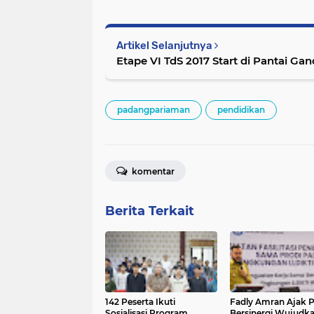
Artikel Selanjutnya
Etape VI TdS 2017 Start di Pantai Ga
padangpariaman
pendidikan
komentar
Berita Terkait
142 Peserta Ikuti
Fadly Amran Ajak 
Sosialisasi Program
Bersinergi Wujudk