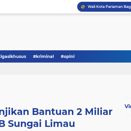
tigasikhusus
#kriminal
#opini
Vi
jikan Bantuan 2 Miliar
B Sungai Limau