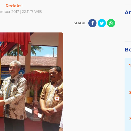
Redaksi
mber 2017 | 22.11.17 WIB
Ar
SHARE
Be