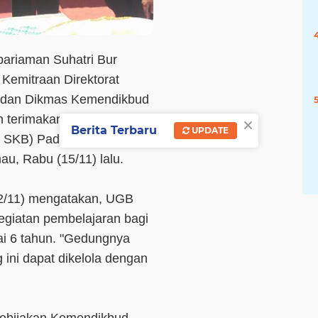
pariaman Suhatri Bur
Kemitraan Direktorat
 dan Dikmas Kemendikbud
×
h terimakan Unit Gedung
Berita Terbaru
UPDATE
B SKB) Padangpariaman
u, Rabu (15/11) lalu.
(22/11) mengatakan, UGB
giatan pembelajaran bagi
pai 6 tahun. "Gedungnya
ini dapat dikelola dengan