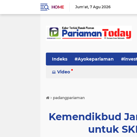
HOME
Jum'at
7 Agu 2026
Indeks
#Ayokepariaman
#inves
Video
›
padangpariaman
Kemendikbud Jan
untuk SK