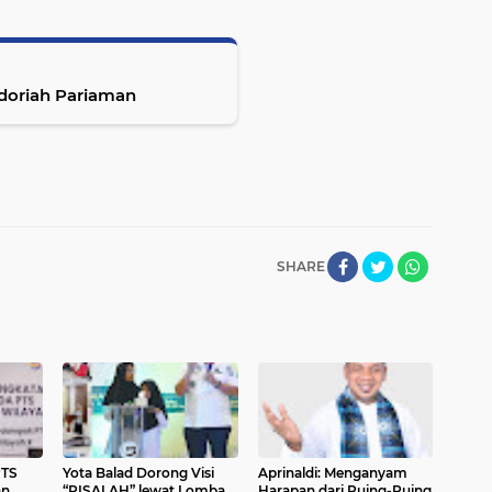
ndoriah Pariaman
SHARE
PTS
Yota Balad Dorong Visi
Aprinaldi: Menganyam
an
“RISALAH” lewat Lomba
Harapan dari Puing-Puing