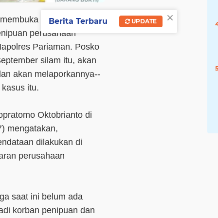
×
ah membuka posko
Berita Terbaru
UPDATE
enipuan perusahaan
 Mapolres Pariaman. Posko
eptember silam itu, akan
dan akan melaporkannya--
kasus itu.
pratomo Oktobrianto di
7) mengatakan,
dataan dilakukan di
saran perusahaan
ga saat ini belum ada
adi korban penipuan dan