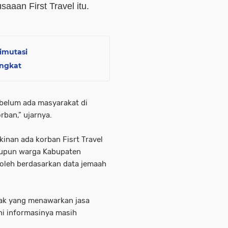
aaan First Travel itu.
imutasi
angkat
 belum ada masyarakat di
rban,” ujarnya.
inan ada korban Fisrt Travel
aupun warga Kabupaten
roleh berdasarkan data jemaah
.
hak yang menawarkan jasa
ni informasinya masih