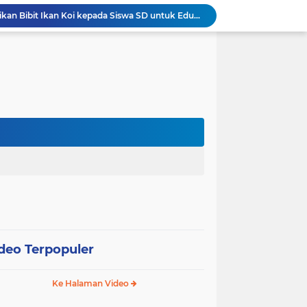
Wali Kota Pariaman Bagikan Bibit Ikan Koi kepada Siswa SD untuk Edukasi Perikanan
Wali Kota Pariaman Salurkan Bantuan bagi Korban Pohon Tumbang, Rumah Rusak Berat Akan Dibedah
Wali Kota Pariaman Ajukan Rancangan KUA-PPAS APBD 2027, Pendapatan Diproyeksikan Rp626,1 Miliar
Pemkot Pariaman Mulai Pusdiklat Paskibraka 2026, Wali Kota Tekankan Pentingnya Disiplin
Pisah Sambut Kapolres, Yota Balad Tekankan Pentingnya Sinergi Jaga Kondusivitas Daerah
Wali Kota Pariaman Minta Inovasi OPD Berdampak Nyata pada Pelayanan Publik
Pemkot Pariaman Resmikan TPA Bunda PAUD untuk Dukung Pengasuhan Anak ASN
Pengurus PWI Pariaman 2026–2029 Dilantik, Pemkot Tekankan Sinergi dan Profesionalisme Pers
Wali Kota Pariaman Lepas Kontingen Pramuka ke Jambore Nasional XII di Cibubur
Wali Kota Pariaman Hadiri Penguatan Relawan Pancasila, Tekankan Implementasi Nilai Pancasila dalam Pelayanan Publik
deo Terpopuler
Ke Halaman Video