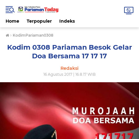
Home
Terpopuler
Indeks
›
KodimPariaman0308
Kodim 0308 Pariaman Besok Gelar
Doa Bersama 17 17 17
Redaksi
16 Agustus 2017 | 16.8.17 WIB