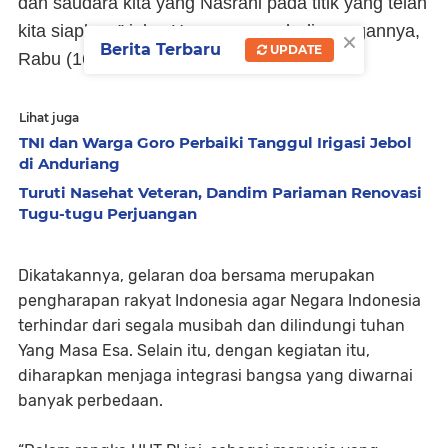
dan saudara kita yang Nasrani pada titik yang telah
kita siapkan,” jelas Hermawansyah di ruangannya,
×
Berita Terbaru
UPDATE
Rabu (16/8) sore.
Lihat juga
TNI dan Warga Goro Perbaiki Tanggul Irigasi Jebol
di Anduriang
Turuti Nasehat Veteran, Dandim Pariaman Renovasi
Tugu-tugu Perjuangan
Dikatakannya, gelaran doa bersama merupakan
pengharapan rakyat Indonesia agar Negara Indonesia
terhindar dari segala musibah dan dilindungi tuhan
Yang Masa Esa. Selain itu, dengan kegiatan itu,
diharapkan menjaga integrasi bangsa yang diwarnai
banyak perbedaan.