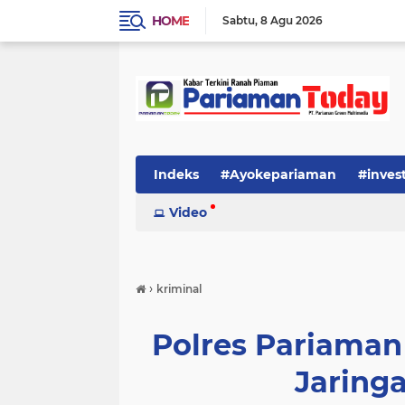
HOME
Sabtu
8 Agu 2026
Indeks
#Ayokepariaman
#inves
Video
›
kriminal
Polres Pariama
Jaring