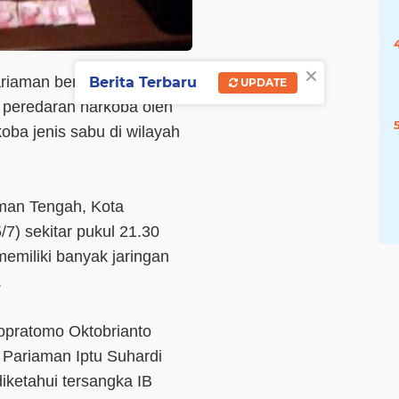
×
riaman berjanji akan terus
Berita Terbaru
UPDATE
peredaran narkoba oleh
ba jenis sabu di wilayah
aman Tengah, Kota
7) sekitar pukul 21.30
emiliki banyak jaringan
.
pratomo Oktobrianto
 Pariaman Iptu Suhardi
diketahui tersangka IB