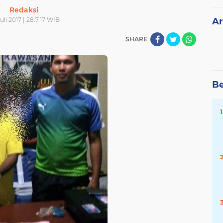
Redaksi
uli 2017 | 28.7.17 WIB
Ar
SHARE
Be