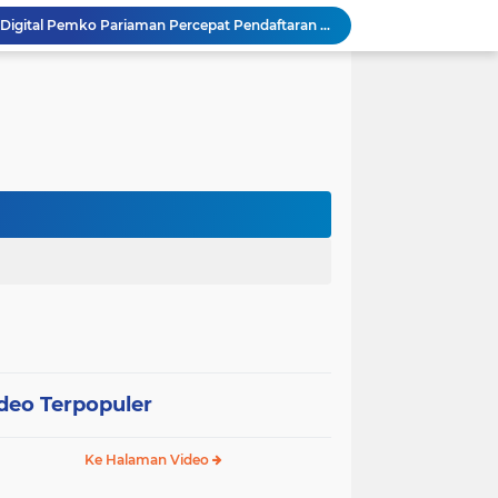
SEPEDA TANTE, Inovasi Digital Pemko Pariaman Percepat Pendaftaran Tanda Tangan Elektronik
Tingkatkan Mutu Pelayanan, Pemko Pariaman Gandeng RSUP Dr. M. Djamil Padang
k, Citra Publik
Wali Kota Pariaman Lepas Kontingen Pramuka ke Jambore Nasional XII di Cibubur
Wali Kota Pariaman Hadiri Penguatan Relawan Pancasila, Tekankan Implementasi Nilai Pancasila dalam Pelayanan Publik
Wali Kota Pariaman Bagikan Bibit Ikan Koi kepada Siswa SD untuk Edukasi Perikanan
Wali Kota Pariaman Salurkan Bantuan bagi Korban Pohon Tumbang, Rumah Rusak Berat Akan Dibedah
Wali Kota Pariaman Ajukan Rancangan KUA-PPAS APBD 2027, Pendapatan Diproyeksikan Rp626,1 Miliar
Pemkot Pariaman Mulai Pusdiklat Paskibraka 2026, Wali Kota Tekankan Pentingnya Disiplin
SAJUMPA Permudah Warga Pariaman Bayar Pajak Kendaraan, Sasar ASN dan Masyarakat
deo Terpopuler
Ke Halaman Video