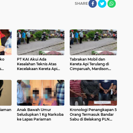
SHARE
mko
PT KAI Akui Ada
Tabrakan Mobil dan
Kesalahan Teknis Atas
Kereta Api Terulang di
s
Kecelakaan Kereta Api
Cimparuah, Mardison
dan Mobil di Cimparuah
Minta PT KAI Beri Solusi
riaman
Anak Bawah Umur
Kronologi Penangkapan 5
Seludupkan 1 Kg Narkoba
Orang Termasuk Bandar
ke Lapas Pariaman
Sabu di Belakang PLN
dan Nareh