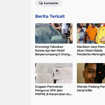
komentar
Berita Terkait
Kronologi Tabrakan
Mardison Janji Pe
Kereta Api dan Mobil
Akan Obati Nabila
Berpenumpang 5 Orang
Penderita Meningiti
di Simpang Kp Kaliang
Hingga Sembuh
Dugaan Permainan
Wanda: Padang Pa
Pengurus UPK (eks
Serial Killer
PNPM) di Kecamatan Aur
Malintang