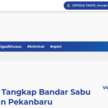
Serba-serbi: Tokoh Publi
tigasikhusus
#kriminal
#opini
Vi
n Tangkap Bandar Sabu
an Pekanbaru