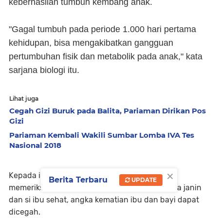
keberhasilan tumbuh kembang anak.
"Gagal tumbuh pada periode 1.000 hari pertama
kehidupan, bisa mengakibatkan gangguan
pertumbuhan fisik dan metabolik pada anak," kata
sarjana biologi itu.
Lihat juga
Cegah Gizi Buruk pada Balita, Pariaman Dirikan Pos
Gizi
Pariaman Kembali Wakili Sumbar Lomba IVA Tes
Nasional 2018
×
Kepada ibu hamil ia meminta agar selalu
Berita Terbaru
UPDATE
memeriksakan kehamilan secara bertahap. Jika janin
dan si ibu sehat, angka kematian ibu dan bayi dapat
dicegah.