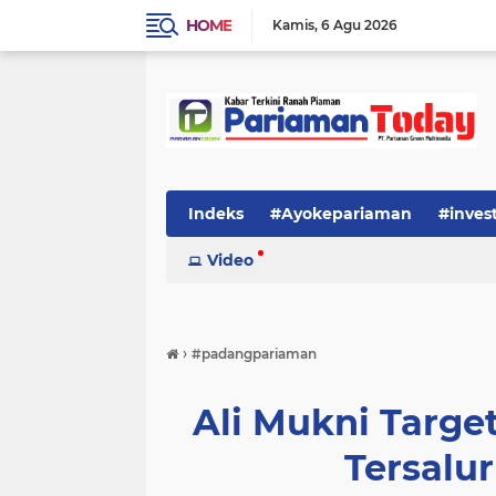
HOME
Kamis
6 Agu 2026
Indeks
#Ayokepariaman
#inves
Video
›
#padangpariaman
Ali Mukni Targ
Tersalu