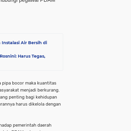
ghubungi pegawai PDAM
nstalasi Air Bersih di
osnini: Harus Tegas,
 pipa bocor maka kuantitas
masyarakat menjadi berkurang.
ang penting bagi kehidupan
rannya harus dikelola dengan
rhadap pemerintah daerah