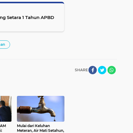
g Setara 1 Tahun APBD
man
SHARE
DAM
Mulai dari Keluhan
i:
Meteran, Air Mati Setahun,