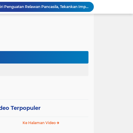
Wali Kota Pariaman Hadiri Penguatan Relawan Pancasila, Tekankan Implementasi Nilai Pancasila dalam Pelayanan Publik
Wali Kota Pariaman Bagikan Bibit Ikan Koi kepada Siswa SD untuk Edukasi Perikanan
Wali Kota Pariaman Salurkan Bantuan bagi Korban Pohon Tumbang, Rumah Rusak Berat Akan Dibedah
Wali Kota Pariaman Ajukan Rancangan KUA-PPAS APBD 2027, Pendapatan Diproyeksikan Rp626,1 Miliar
Pemkot Pariaman Mulai Pusdiklat Paskibraka 2026, Wali Kota Tekankan Pentingnya Disiplin
Pisah Sambut Kapolres, Yota Balad Tekankan Pentingnya Sinergi Jaga Kondusivitas Daerah
Wali Kota Pariaman Minta Inovasi OPD Berdampak Nyata pada Pelayanan Publik
Pemkot Pariaman Resmikan TPA Bunda PAUD untuk Dukung Pengasuhan Anak ASN
Pengurus PWI Pariaman 2026–2029 Dilantik, Pemkot Tekankan Sinergi dan Profesionalisme Pers
Wali Kota Pariaman Lepas Kontingen Pramuka ke Jambore Nasional XII di Cibubur
deo Terpopuler
Ke Halaman Video