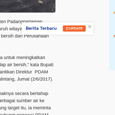
aten Padangpariaman,
×
Berita Terbaru
uruh wilayah kabupaten
UPDATE
r bersih dari Perusahaan
ta untuk meningkatkan
p air bersih," kata Bupati
lantikan Direktur PDAM
lintang, Jumat (2/6/2017).
ihaknya secara bertahap
erbagai sumber air ke
 target itu, ia meminta