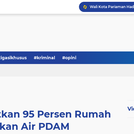
tigasikhusus
#kriminal
#opini
Vi
etkan 95 Persen Rumah
rkan Air PDAM