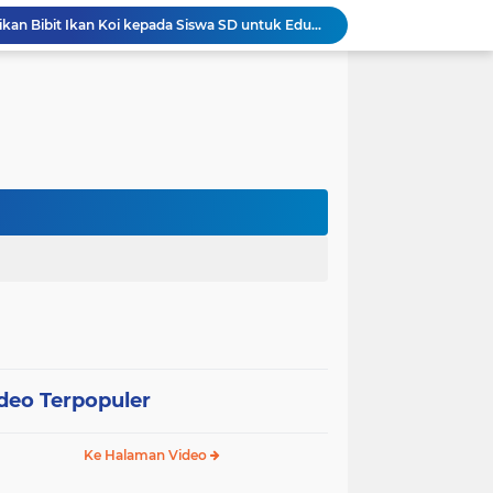
Wali Kota Pariaman Salurkan Bantuan bagi Korban Pohon Tumbang, Rumah Rusak Berat Akan Dibedah
Wali Kota Pariaman Ajukan Rancangan KUA-PPAS APBD 2027, Pendapatan Diproyeksikan Rp626,1 Miliar
Pemkot Pariaman Mulai Pusdiklat Paskibraka 2026, Wali Kota Tekankan Pentingnya Disiplin
Pisah Sambut Kapolres, Yota Balad Tekankan Pentingnya Sinergi Jaga Kondusivitas Daerah
Wali Kota Pariaman Minta Inovasi OPD Berdampak Nyata pada Pelayanan Publik
Pemkot Pariaman Resmikan TPA Bunda PAUD untuk Dukung Pengasuhan Anak ASN
Pengurus PWI Pariaman 2026–2029 Dilantik, Pemkot Tekankan Sinergi dan Profesionalisme Pers
Wali Kota Pariaman Lepas Kontingen Pramuka ke Jambore Nasional XII di Cibubur
Wali Kota Pariaman Hadiri Penguatan Relawan Pancasila, Tekankan Implementasi Nilai Pancasila dalam Pelayanan Publik
Wali Kota Pariaman Bagikan Bibit Ikan Koi kepada Siswa SD untuk Edukasi Perikanan
deo Terpopuler
Ke Halaman Video