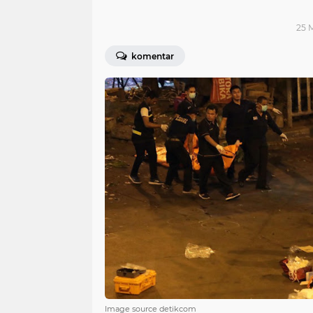
25 M
komentar
Image source detikcom