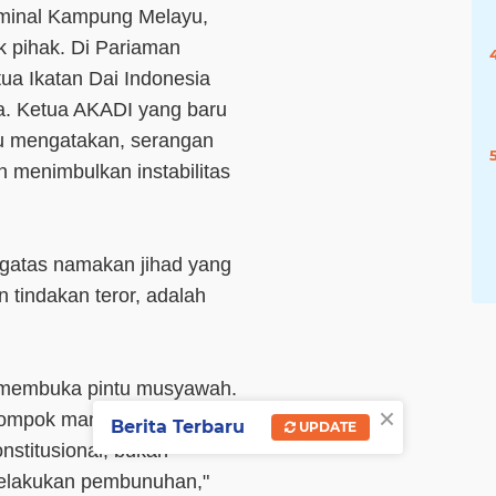
erminal Kampung Melayu,
k pihak. Di Pariaman
ua Ikatan Dai Indonesia
a. Ketua AKADI yang baru
tu mengatakan, serangan
n menimbulkan instabilitas
engatas namakan jihad yang
 tindakan teror, adalah
h membuka pintu musyawah.
×
elompok manapun, dapat
Berita Terbaru
UPDATE
stitusional, bukan
elakukan pembunuhan,"