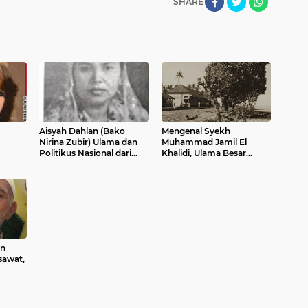
SHARE
Aisyah Dahlan (Bako
Mengenal Syekh
Nirina Zubir) Ulama dan
Muhammad Jamil El
Politikus Nasional dari
Khalidi, Ulama Besar
Padusunan
Pariaman Zaman Hindia
Belanda
n
sawat,