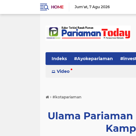
HOME
Jum'at
7 Agu 2026
Indeks
#Ayokepariaman
#inves
Video
›
#kotapariaman
Ulama Pariaman 
Kamp