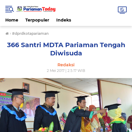
Home
Terpopuler
Indeks
›
#dprdkotapariaman
366 Santri MDTA Pariaman Tengah
Diwisuda
Redaksi
2 Mei 2017 | 2.5.17 WIB