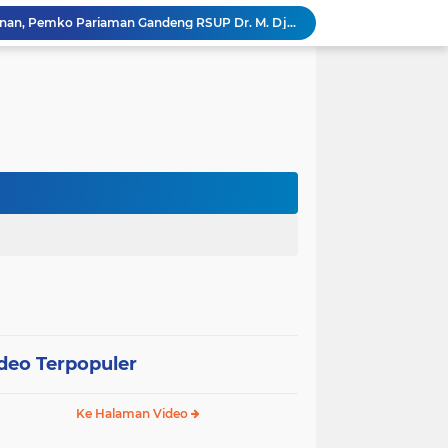
k, Citra Publik
Wali Kota Pariaman Lepas Kontingen Pramuka ke Jambore Nasional XII di Cibubur
Wali Kota Pariaman Hadiri Penguatan Relawan Pancasila, Tekankan Implementasi Nilai Pancasila dalam Pelayanan Publik
Wali Kota Pariaman Bagikan Bibit Ikan Koi kepada Siswa SD untuk Edukasi Perikanan
Wali Kota Pariaman Salurkan Bantuan bagi Korban Pohon Tumbang, Rumah Rusak Berat Akan Dibedah
Wali Kota Pariaman Ajukan Rancangan KUA-PPAS APBD 2027, Pendapatan Diproyeksikan Rp626,1 Miliar
Pemkot Pariaman Mulai Pusdiklat Paskibraka 2026, Wali Kota Tekankan Pentingnya Disiplin
Pisah Sambut Kapolres, Yota Balad Tekankan Pentingnya Sinergi Jaga Kondusivitas Daerah
SEPEDA TANTE, Inovasi Digital Pemko Pariaman Percepat Pendaftaran Tanda Tangan Elektronik
Tingkatkan Mutu Pelayanan, Pemko Pariaman Gandeng RSUP Dr. M. Djamil Padang
deo Terpopuler
Ke Halaman Video