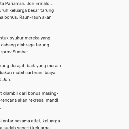
ta Pariaman, Jon Erinaldi,
ruh keluarga besar tarung
ima bonus. Raun-raun akan
entuk syukur mereka yang
 cabang olahraga tarung
orprov Sumbar.
rung derajat, baik yang meraih
iakan mobil carteran, biaya
t Jon.
t diambil dari bonus masing-
berencana akan rekresai mandi
.
 antar sesama atlet, keluarga
ua sudah seperti keluarga