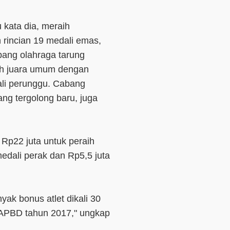
 kata dia, meraih
 rincian 19 medali emas,
bang olahraga tarung
ih juara umum dengan
li perunggu. Cabang
ng tergolong baru, juga
 Rp22 juta untuk peraih
edali perak dan Rp5,5 juta
ak bonus atlet dikali 30
i APBD tahun 2017," ungkap