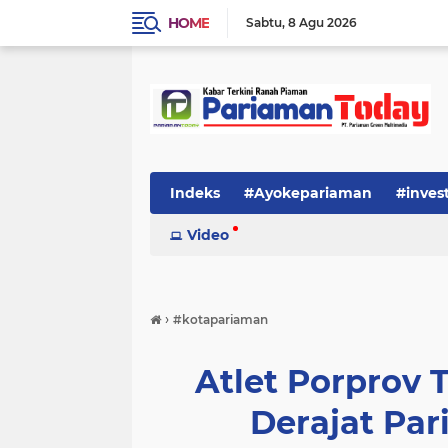
HOME
Sabtu
8 Agu 2026
Indeks
#Ayokepariaman
#inves
Video
›
#kotapariaman
Atlet Porprov 
Derajat Pa