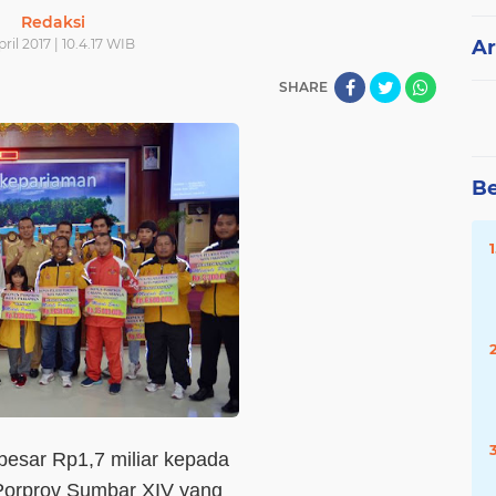
Redaksi
pril 2017 | 10.4.17 WIB
Ar
SHARE
Be
esar Rp1,7 miliar kepada
a Porprov Sumbar XIV yang