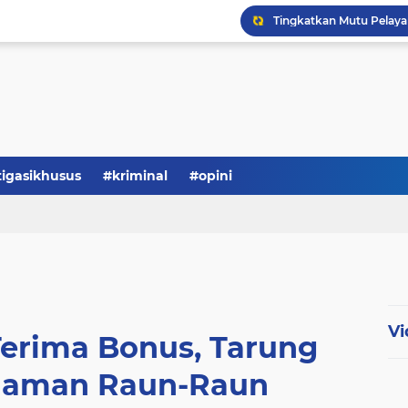
Serba-serbi: Tokoh Publi
tigasikhusus
#kriminal
#opini
Vi
Terima Bonus, Tarung
riaman Raun-Raun