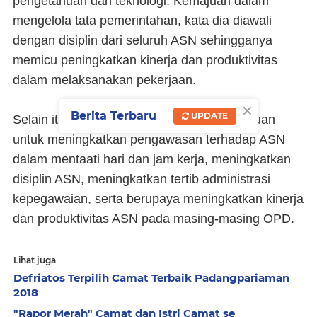
pengetahuan dan teknologi. Kemajuan dalam
mengelola tata pemerintahan, kata dia diawali
dengan disiplin dari seluruh ASN sehingganya
memicu peningkatkan kinerja dan produktivitas
dalam melaksanakan pekerjaan.
×
Berita Terbaru
UPDATE
Selain itu, jelas dia, kegiatan itu juga bertujuan
untuk meningkatkan pengawasan terhadap ASN
dalam mentaati hari dan jam kerja, meningkatkan
disiplin ASN, meningkatkan tertib administrasi
kepegawaian, serta berupaya meningkatkan kinerja
dan produktivitas ASN pada masing-masing OPD.
Lihat juga
Defriatos Terpilih Camat Terbaik Padangpariaman
2018
"Rapor Merah" Camat dan Istri Camat se