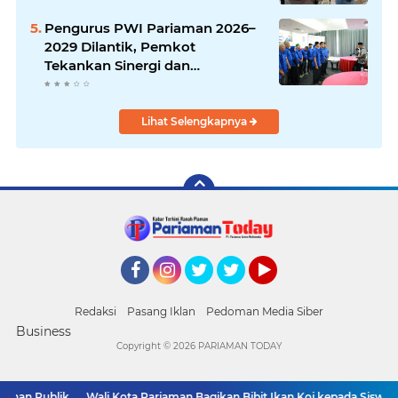
Pengurus PWI Pariaman 2026–
2029 Dilantik, Pemkot
Tekankan Sinergi dan
Profesionalisme Pers
Lihat Selengkapnya
Facebook
Instagram
Twitter
Twitter
YouTube
Redaksi
Pasang Iklan
Pedoman Media Siber
Business
Copyright ©
2026 PARIAMAN TODAY
anan Publik
Wali Kota Pariaman Bagikan Bibit Ikan Koi kepada Siswa S