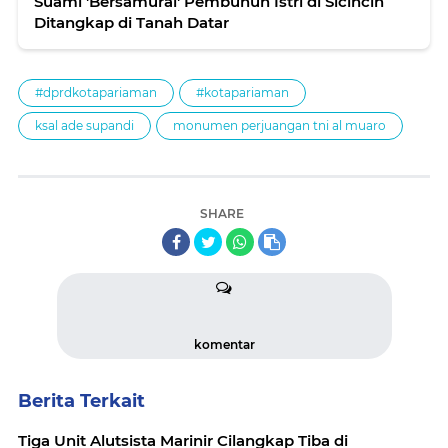
Suami 'Bersamurai' Pembunuh Istri di Sicincin
Ditangkap di Tanah Datar
#dprdkotapariaman
#kotapariaman
ksal ade supandi
monumen perjuangan tni al muaro
SHARE
komentar
Berita Terkait
Tiga Unit Alutsista Marinir Cilangkap Tiba di