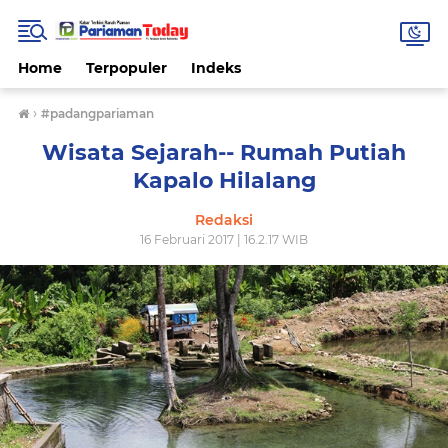
Home
Terpopuler
Indeks
›
#padangpariaman
Wisata Sejarah-- Rumah Putiah
Kapalo Hilalang
Redaksi
16 Februari 2017 | 16.2.17 WIB