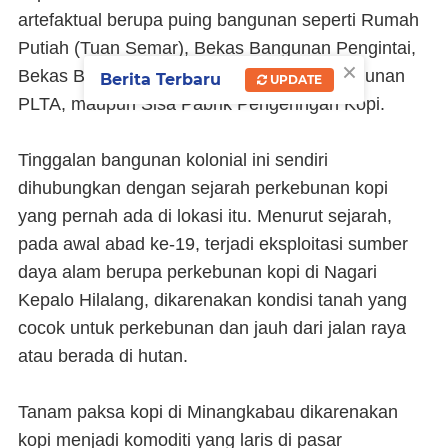
artefaktual berupa puing bangunan seperti Rumah
Putiah (Tuan Semar), Bekas Bangunan Pengintai,
×
Bekas Bangunan Barak Pekerja, Sisa Bangunan
Berita Terbaru
UPDATE
PLTA, maupun Sisa Pabrik Pengeringan Kopi.
Tinggalan bangunan kolonial ini sendiri
dihubungkan dengan sejarah perkebunan kopi
yang pernah ada di lokasi itu. Menurut sejarah,
pada awal abad ke-19, terjadi eksploitasi sumber
daya alam berupa perkebunan kopi di Nagari
Kepalo Hilalang, dikarenakan kondisi tanah yang
cocok untuk perkebunan dan jauh dari jalan raya
atau berada di hutan.
Tanam paksa kopi di Minangkabau dikarenakan
kopi menjadi komoditi yang laris di pasar