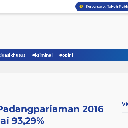
Serba-serbi: Tokoh Publi
tigasikhusus
#kriminal
#opini
Vi
Padangpariaman 2016
ai 93,29%