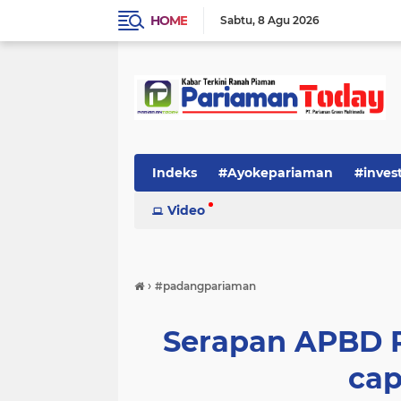
HOME
Sabtu
8 Agu 2026
Indeks
#Ayokepariaman
#inves
Video
›
#padangpariaman
Serapan APBD 
cap