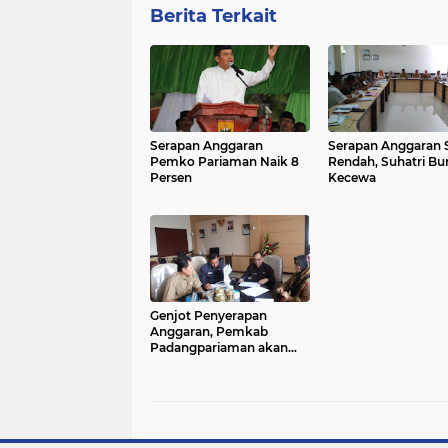
Berita Terkait
Serapan Anggaran
Serapan Anggaran
Pemko Pariaman Naik 8
Rendah, Suhatri Bu
Persen
Kecewa
Genjot Penyerapan
Anggaran, Pemkab
Padangpariaman akan
Terapkan Reward dan
Punishment