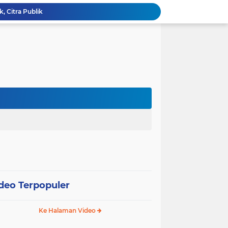
k, Citra Publik
Wali Kota Pariaman Lepas Kontingen Pramuka ke Jambore Nasional XII di Cibubur
Wali Kota Pariaman Hadiri Penguatan Relawan Pancasila, Tekankan Implementasi Nilai Pancasila dalam Pelayanan Publik
Wali Kota Pariaman Bagikan Bibit Ikan Koi kepada Siswa SD untuk Edukasi Perikanan
Wali Kota Pariaman Salurkan Bantuan bagi Korban Pohon Tumbang, Rumah Rusak Berat Akan Dibedah
Wali Kota Pariaman Ajukan Rancangan KUA-PPAS APBD 2027, Pendapatan Diproyeksikan Rp626,1 Miliar
Pemkot Pariaman Mulai Pusdiklat Paskibraka 2026, Wali Kota Tekankan Pentingnya Disiplin
Pisah Sambut Kapolres, Yota Balad Tekankan Pentingnya Sinergi Jaga Kondusivitas Daerah
SEPEDA TANTE, Inovasi Digital Pemko Pariaman Percepat Pendaftaran Tanda Tangan Elektronik
Tingkatkan Mutu Pelayanan, Pemko Pariaman Gandeng RSUP Dr. M. Djamil Padang
deo Terpopuler
Ke Halaman Video