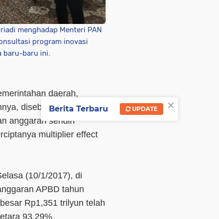
priadi menghadap Menteri PAN
nsultasi program inovasi
a baru-baru ini.
emerintahan daerah,
×
nnya, disebabkan oleh
Berita Terbaru
UPDATE
an anggaran sendiri
iptanya multiplier effect
elasa (10/1/2017), di
 anggaran APBD tahun
sar Rp1,351 trilyun telah
setara 93,29%.