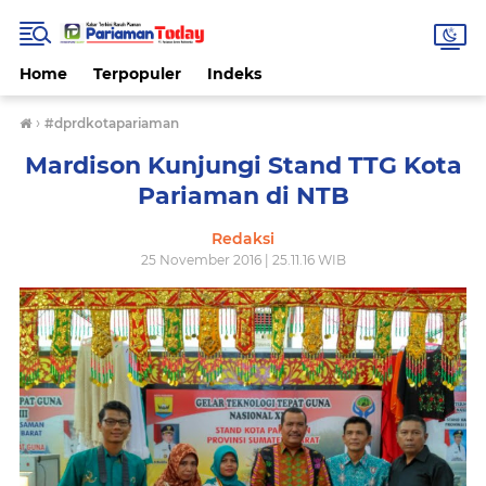
Home
Terpopuler
Indeks
›
#dprdkotapariaman
Mardison Kunjungi Stand TTG Kota
Pariaman di NTB
Redaksi
25 November 2016 | 25.11.16 WIB