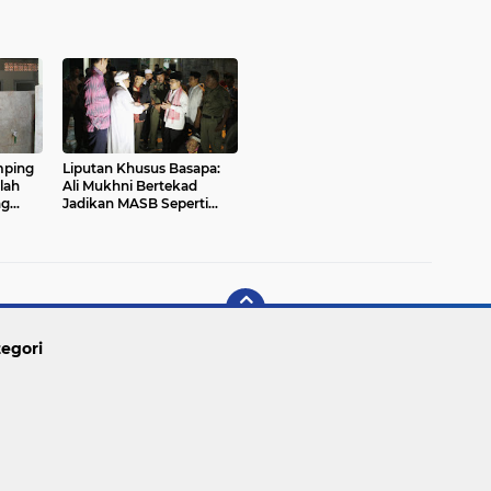
mping
Liputan Khusus Basapa:
lah
Ali Mukhni Bertekad
ng
Jadikan MASB Seperti
n Akan
Mesjid Agung Nabawi
egori