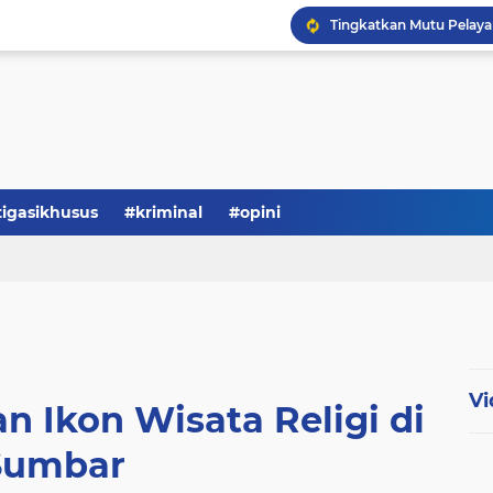
Serba-serbi: Tokoh Publi
tigasikhusus
#kriminal
#opini
Vi
n Ikon Wisata Religi di
Sumbar