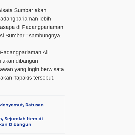
iwisata Sumbar akan
Padangpariaman lebih
 Basapa di Padangpariaman
insi Sumbar," sambungnya.
 Padangpariaman Ali
i akan dibangun
tawan yang ingin berwisata
akan Tapakis tersebut.
h Menyemut, Ratusan
, Sejumlah Item di
Akan Dibangun