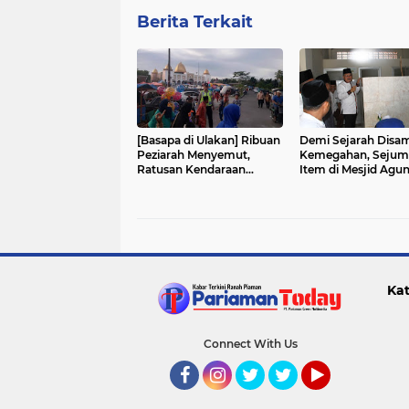
Berita Terkait
[Basapa di Ulakan] Ribuan
Demi Sejarah Disa
Peziarah Menyemut,
Kemegahan, Sejum
Ratusan Kendaraan
Item di Mesjid Agu
Tejebak Macet
Syekh Burhanuddi
Dibangun
Kat
Connect With Us
Facebook
Instagram
Twitter
Twitter
YouTube