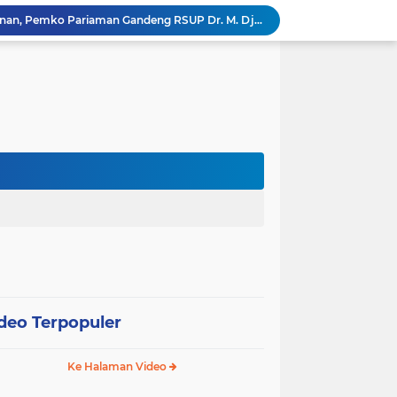
Tingkatkan Mutu Pelayanan, Pemko Pariaman Gandeng RSUP Dr. M. Djamil Padang
k, Citra Publik
Wali Kota Pariaman Lepas Kontingen Pramuka ke Jambore Nasional XII di Cibubur
Wali Kota Pariaman Hadiri Penguatan Relawan Pancasila, Tekankan Implementasi Nilai Pancasila dalam Pelayanan Publik
Wali Kota Pariaman Bagikan Bibit Ikan Koi kepada Siswa SD untuk Edukasi Perikanan
Wali Kota Pariaman Salurkan Bantuan bagi Korban Pohon Tumbang, Rumah Rusak Berat Akan Dibedah
Wali Kota Pariaman Ajukan Rancangan KUA-PPAS APBD 2027, Pendapatan Diproyeksikan Rp626,1 Miliar
Pemkot Pariaman Mulai Pusdiklat Paskibraka 2026, Wali Kota Tekankan Pentingnya Disiplin
Pisah Sambut Kapolres, Yota Balad Tekankan Pentingnya Sinergi Jaga Kondusivitas Daerah
SEPEDA TANTE, Inovasi Digital Pemko Pariaman Percepat Pendaftaran Tanda Tangan Elektronik
deo Terpopuler
Ke Halaman Video