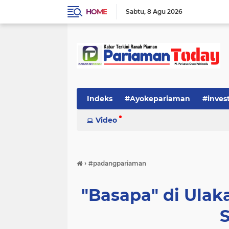
HOME
Sabtu
8 Agu 2026
Indeks
#Ayokepariaman
#inves
Video
›
#padangpariaman
"Basapa" di Ulaka