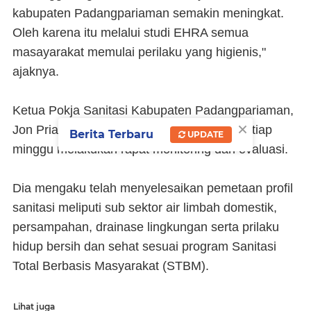
kabupaten Padangpariaman semakin meningkat.
Oleh karena itu melalui studi EHRA semua
masayarakat memulai perilaku yang higienis,"
ajaknya.
Ketua Pokja Sanitasi Kabupaten Padangpariaman,
×
Jon Priadi mengatakan pihaknya hampir setiap
Berita Terbaru
UPDATE
minggu melakukan rapat monitoring dan evaluasi.
Dia mengaku telah menyelesaikan pemetaan profil
sanitasi meliputi sub sektor air limbah domestik,
persampahan, drainase lingkungan serta prilaku
hidup bersih dan sehat sesuai program Sanitasi
Total Berbasis Masyarakat (STBM).
Lihat juga