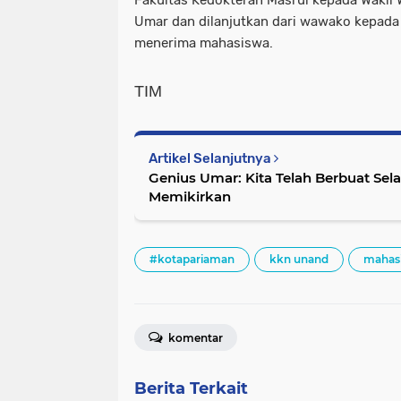
Fakultas Kedokteran Masrul kepada Wakil 
Umar dan dilanjutkan dari wawako kepada
menerima mahasiswa.
TIM
Artikel Selanjutnya
Genius Umar: Kita Telah Berbuat Sel
Memikirkan
#kotapariaman
kkn unand
mahas
komentar
Berita Terkait