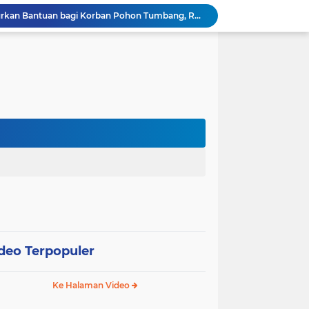
Wali Kota Pariaman Salurkan Bantuan bagi Korban Pohon Tumbang, Rumah Rusak Berat Akan Dibedah
Wali Kota Pariaman Ajukan Rancangan KUA-PPAS APBD 2027, Pendapatan Diproyeksikan Rp626,1 Miliar
Pemkot Pariaman Mulai Pusdiklat Paskibraka 2026, Wali Kota Tekankan Pentingnya Disiplin
Pisah Sambut Kapolres, Yota Balad Tekankan Pentingnya Sinergi Jaga Kondusivitas Daerah
Wali Kota Pariaman Minta Inovasi OPD Berdampak Nyata pada Pelayanan Publik
Pemkot Pariaman Resmikan TPA Bunda PAUD untuk Dukung Pengasuhan Anak ASN
Pengurus PWI Pariaman 2026–2029 Dilantik, Pemkot Tekankan Sinergi dan Profesionalisme Pers
Wali Kota Pariaman Lepas Kontingen Pramuka ke Jambore Nasional XII di Cibubur
Wali Kota Pariaman Hadiri Penguatan Relawan Pancasila, Tekankan Implementasi Nilai Pancasila dalam Pelayanan Publik
Wali Kota Pariaman Bagikan Bibit Ikan Koi kepada Siswa SD untuk Edukasi Perikanan
deo Terpopuler
Ke Halaman Video