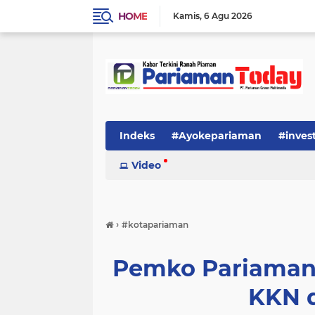
HOME
Kamis
6 Agu 2026
Indeks
#Ayokepariaman
#inves
Video
›
#kotapariaman
Pemko Pariaman 
KKN 