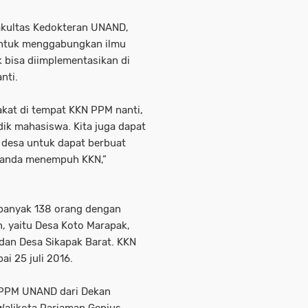
akultas Kedokteran UNAND,
untuk menggabungkan ilmu
k bisa diimplementasikan di
nti.
akat di tempat KKN PPM nanti,
adik mahasiswa. Kita juga dapat
desa untuk dapat berbuat
ananda menempuh KKN,”
anyak 138 orang dengan
n, yaitu Desa Koto Marapak,
dan Desa Sikapak Barat. KKN
i 25 juli 2016.
N PPM UNAND dari Dekan