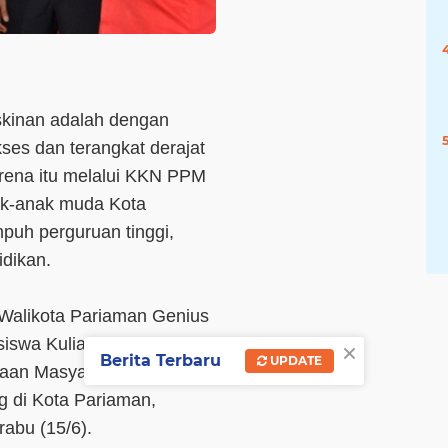
skinan adalah dengan
ses dan terangkat derajat
rena itu melalui KKN PPM
ak-anak muda Kota
uh perguruan tinggi,
dikan.
 Walikota Pariaman Genius
×
iswa Kuliah Kerja Nyata
Berita Terbaru
UPDATE
aan Masyarakat (PPM)
 di Kota Pariaman,
rabu (15/6).