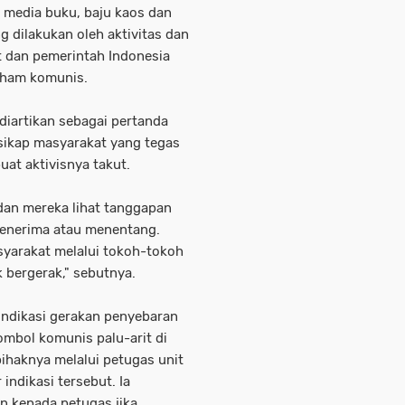
 media buku, baju kaos dan
 dilakukan oleh aktivitas dan
t dan pemerintah Indonesia
aham komunis.
diartikan sebagai pertanda
sikap masyarakat yang tegas
t aktivisnya takut.
u dan mereka lihat tanggapan
menerima atau menentang.
syarakat melalui tokoh-tokoh
 bergerak," sebutnya.
ndikasi gerakan penyebaran
mbol komunis palu-arit di
haknya melalui petugas unit
indikasi tersebut. Ia
 kepada petugas jika