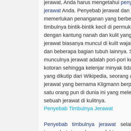
jerawat, Anda harus mengetahui
peny
jerawat
Anda. Penyebab jerawat dan 
memerlukan penanganan yang berbed
timbulnya bintik-bintik kecil di permu
dengan kantung nanah dan kulit yan
jerawat biasanya muncul di kulit waja
dan beberapa bagian tubuh lainnya. 
munculnya jerawat adalah pori-pori k
kotoran sehingga kelenjar minyak tida
yang dikutip dari Wikipedia, seorang 
jerawat yang bernama Kligmann ber
satu orang pun di dunia ini yang me
sebuah jerawat di kulitnya.
Penyebab Timbulnya Jerawat
Penyebab timbulnya jerawat
sela