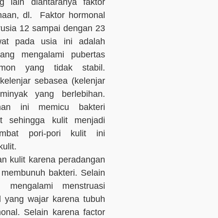
 lain diantaranya faktor
naan, dl. Faktor hormonal
rusia 12 sampai dengan 23
at pada usia ini adalah
ang mengalami pubertas
mon yang tidak stabil.
elenjar sebasea (kelenjar
minyak yang berlebihan.
han ini memicu bakteri
t sehingga kulit menjadi
bat pori-pori kulit ini
ulit.
n kulit karena peradangan
k membunuh bakteri. Selain
g mengalami menstruasi
l yang wajar karena tubuh
al. Selain karena factor