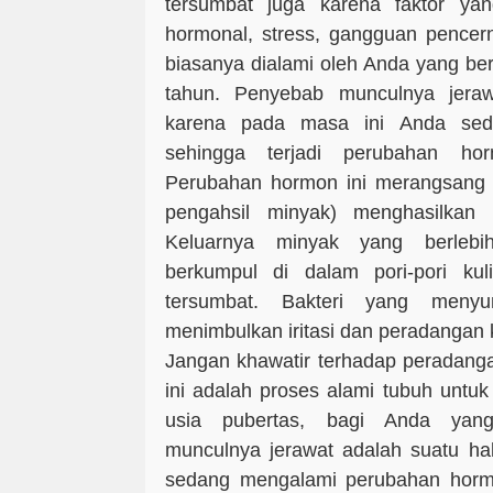
tersumbat juga karena faktor yang
hormonal, stress, gangguan pencer
biasanya dialami oleh Anda yang be
tahun. Penyebab munculnya jeraw
karena pada masa ini Anda sed
sehingga terjadi perubahan hor
Perubahan hormon ini merangsang k
pengahsil minyak) menghasilkan 
Keluarnya minyak yang berlebi
berkumpul di dalam pori-pori kuli
tersumbat. Bakteri yang menyum
menimbulkan iritasi dan peradangan k
Jangan khawatir terhadap peradanga
ini adalah proses alami tubuh untu
usia pubertas, bagi Anda yan
munculnya jerawat adalah suatu ha
sedang mengalami perubahan hormon