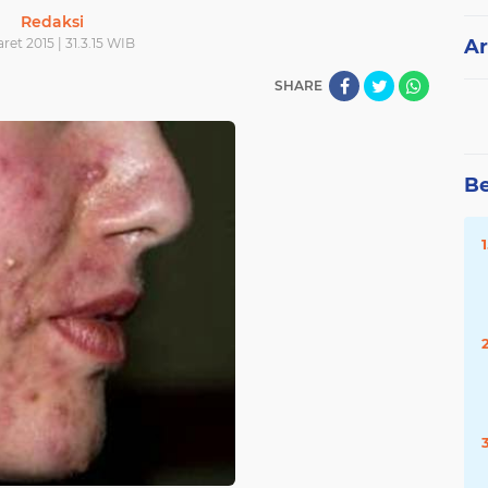
Redaksi
aret 2015 | 31.3.15 WIB
Ar
SHARE
Be