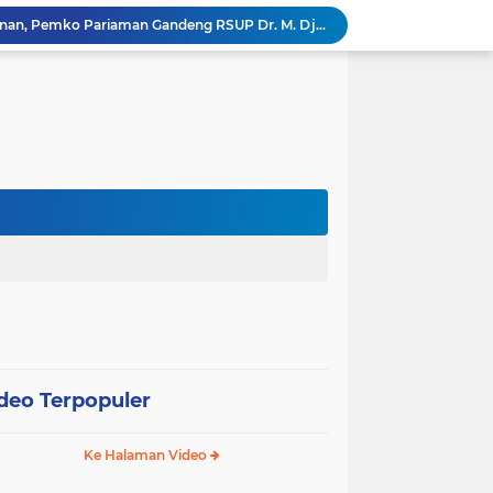
Tingkatkan Mutu Pelayanan, Pemko Pariaman Gandeng RSUP Dr. M. Djamil Padang
k, Citra Publik
Wali Kota Pariaman Lepas Kontingen Pramuka ke Jambore Nasional XII di Cibubur
Wali Kota Pariaman Hadiri Penguatan Relawan Pancasila, Tekankan Implementasi Nilai Pancasila dalam Pelayanan Publik
Wali Kota Pariaman Bagikan Bibit Ikan Koi kepada Siswa SD untuk Edukasi Perikanan
Wali Kota Pariaman Salurkan Bantuan bagi Korban Pohon Tumbang, Rumah Rusak Berat Akan Dibedah
Wali Kota Pariaman Ajukan Rancangan KUA-PPAS APBD 2027, Pendapatan Diproyeksikan Rp626,1 Miliar
Pemkot Pariaman Mulai Pusdiklat Paskibraka 2026, Wali Kota Tekankan Pentingnya Disiplin
Pisah Sambut Kapolres, Yota Balad Tekankan Pentingnya Sinergi Jaga Kondusivitas Daerah
SEPEDA TANTE, Inovasi Digital Pemko Pariaman Percepat Pendaftaran Tanda Tangan Elektronik
deo Terpopuler
Ke Halaman Video