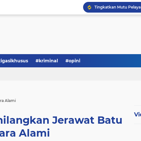
Serba-serbi: Tokoh Publi
tigasikhusus
#kriminal
#opini
ra Alami
Vi
hilangkan Jerawat Batu
ara Alami