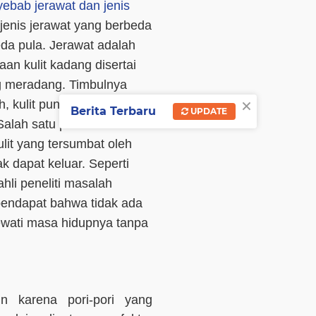
ebab jerawat dan jenis
jenis jerawat yang berbeda
a pula. Jerawat adalah
kaan kulit kadang disertai
g meradang. Timbulnya
×
h, kulit punggung, leher,
Berita Terbaru
UPDATE
Salah satu pemicu
ulit yang tersumbat oleh
k dapat keluar. Seperti
ahli peneliti masalah
pendapat bahwa tidak ada
lewati masa hidupnya tanpa
in karena pori-pori yang