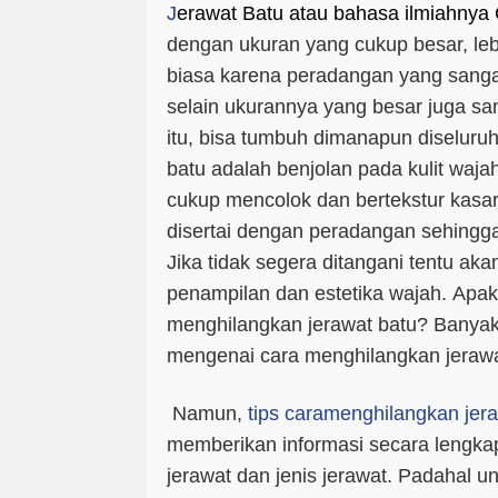
J
erawat Batu atau bahasa ilmiahnya 
dengan ukuran yang cukup besar, leb
biasa karena peradangan yang sanga
selain ukurannya yang besar juga sa
itu, bisa tumbuh dimanapun diseluru
batu adalah benjolan pada kulit wajah
cukup mencolok dan bertekstur kasar
disertai dengan peradangan sehingga
Jika tidak segera ditangani tentu a
penampilan dan estetika wajah.
Apak
menghilangkan jerawat batu? Banyak c
mengenai cara menghilangkan jeraw
Namun,
tips caramenghilangkan jer
memberikan informasi secara lengk
jerawat dan jenis jerawat. Padahal 