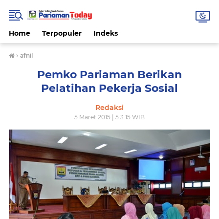
Home
Terpopuler
Indeks
›
afnil
Pemko Pariaman Berikan
Pelatihan Pekerja Sosial
Redaksi
5 Maret 2015 | 5.3.15 WIB