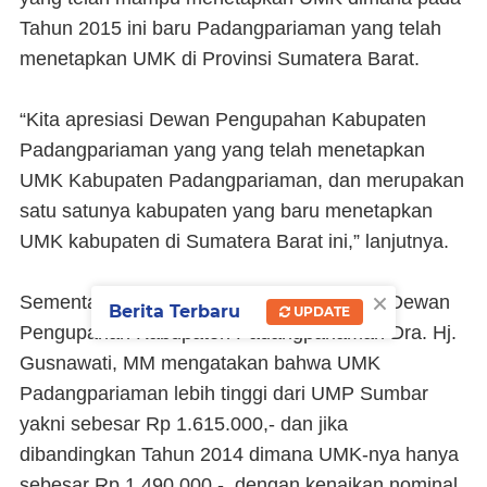
Tahun 2015 ini baru Padangpariaman yang telah
menetapkan UMK di Provinsi Sumatera Barat.
“Kita apresiasi Dewan Pengupahan Kabupaten
Padangpariaman yang yang telah menetapkan
UMK Kabupaten Padangpariaman, dan merupakan
satu satunya kabupaten yang baru menetapkan
UMK kabupaten di Sumatera Barat ini,” lanjutnya.
×
Sementara itu, Kepala Dinsosnaker/Ketua Dewan
Berita Terbaru
UPDATE
Pengupahan Kabupaten Padangpariaman Dra. Hj.
Gusnawati, MM mengatakan bahwa UMK
Padangpariaman lebih tinggi dari UMP Sumbar
yakni sebesar Rp 1.615.000,- dan jika
dibandingkan Tahun 2014 dimana UMK-nya hanya
sebesar Rp 1.490.000,- dengan kenaikan nominal