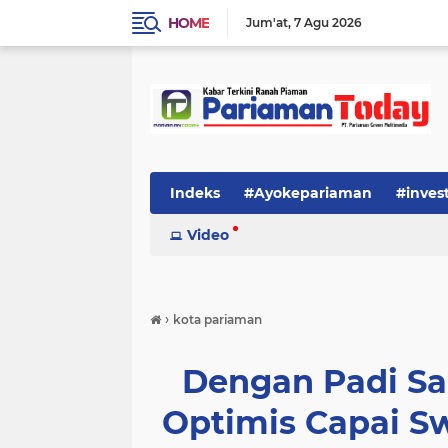
HOME
Jum'at
7 Agu 2026
Indeks
#Ayokepariaman
#inves
Video
›
kota pariaman
Dengan Padi S
Optimis Capai 