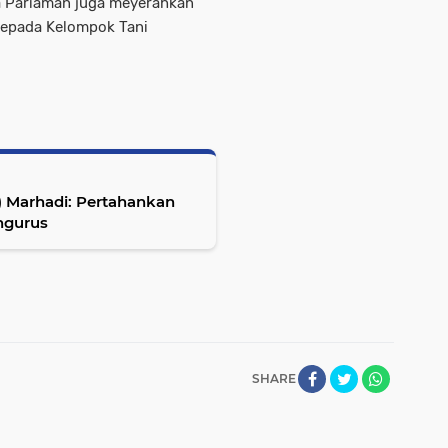
ta Pariaman juga meyerahkan
kepada Kelompok Tani
 Marhadi: Pertahankan
ngurus
SHARE