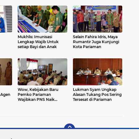
Mukhlis: Imunisasi
Selain Fahira Idris, Maya
Lengkap Wajib Untuk
Rumantir Juga Kunjungi
setiap Bayi dan Anak
Kota Pariaman
Wow, Kebijakan Baru
Lukman Syam Ungkap
 Agen
Pemko Pariaman
Alasan Tukang Pos Sering
Wajibkan PNS Naik
Tersesat di Pariaman
Angkot dan Bersepeda ke
Kantor