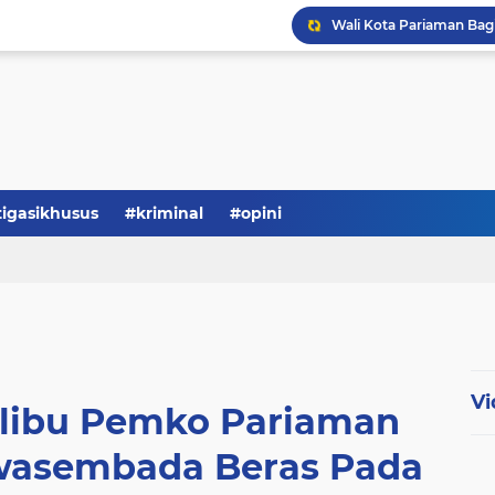
tigasikhusus
#kriminal
#opini
Vi
alibu Pemko Pariaman
Swasembada Beras Pada