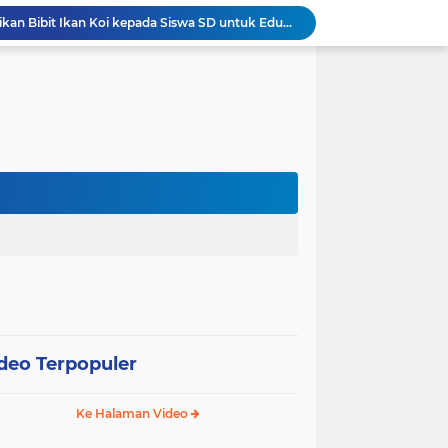
Wali Kota Pariaman Bagikan Bibit Ikan Koi kepada Siswa SD untuk Edukasi Perikanan
Wali Kota Pariaman Salurkan Bantuan bagi Korban Pohon Tumbang, Rumah Rusak Berat Akan Dibedah
Wali Kota Pariaman Ajukan Rancangan KUA-PPAS APBD 2027, Pendapatan Diproyeksikan Rp626,1 Miliar
Pemkot Pariaman Mulai Pusdiklat Paskibraka 2026, Wali Kota Tekankan Pentingnya Disiplin
Pisah Sambut Kapolres, Yota Balad Tekankan Pentingnya Sinergi Jaga Kondusivitas Daerah
Wali Kota Pariaman Minta Inovasi OPD Berdampak Nyata pada Pelayanan Publik
Pemkot Pariaman Resmikan TPA Bunda PAUD untuk Dukung Pengasuhan Anak ASN
Pengurus PWI Pariaman 2026–2029 Dilantik, Pemkot Tekankan Sinergi dan Profesionalisme Pers
Wali Kota Pariaman Lepas Kontingen Pramuka ke Jambore Nasional XII di Cibubur
Wali Kota Pariaman Hadiri Penguatan Relawan Pancasila, Tekankan Implementasi Nilai Pancasila dalam Pelayanan Publik
deo Terpopuler
Ke Halaman Video