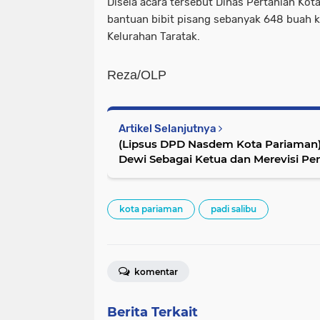
Disela acara tersebut Dinas Pertanian Ko
bantuan bibit pisang sebanyak 648 buah 
Kelurahan Taratak.
Reza/OLP
Artikel Selanjutnya
(Lipsus DPD Nasdem Kota Pariaman)
Dewi Sebagai Ketua dan Merevisi Pe
kota pariaman
padi salibu
komentar
Berita Terkait