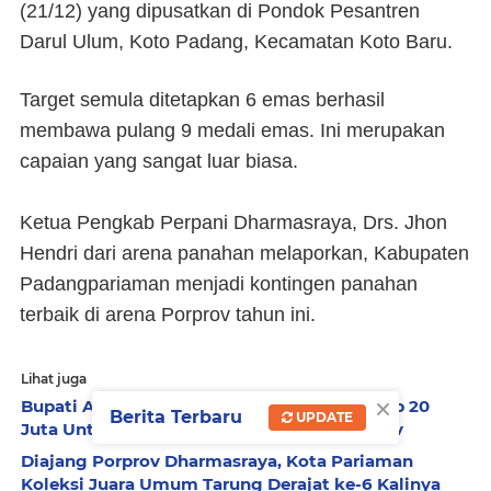
(21/12) yang dipusatkan di Pondok Pesantren
Darul Ulum, Koto Padang, Kecamatan Koto Baru.
Target semula ditetapkan 6 emas berhasil
membawa pulang 9 medali emas. Ini merupakan
capaian yang sangat luar biasa.
Ketua Pengkab Perpani Dharmasraya, Drs. Jhon
Hendri dari arena panahan melaporkan, Kabupaten
Padangpariaman menjadi kontingen panahan
terbaik di arena Porprov tahun ini.
Lihat juga
×
Bupati Ali Mukhni Ajukan ke DPRD Bonus Rp 20
Berita Terbaru
UPDATE
Juta Untuk Atlit Peraih Medali Emas Porprov
Diajang Porprov Dharmasraya, Kota Pariaman
Koleksi Juara Umum Tarung Derajat ke-6 Kalinya