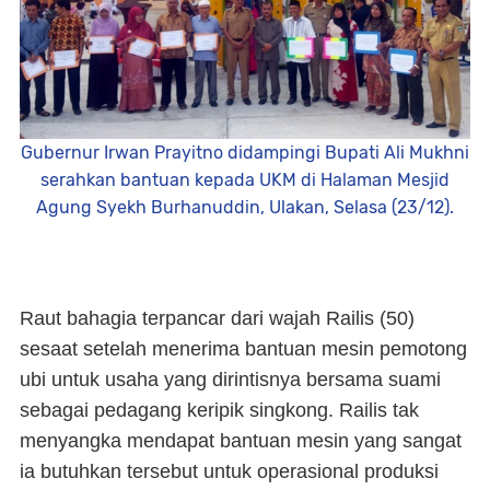
Gubernur Irwan Prayitno didampingi Bupati Ali Mukhni
serahkan bantuan kepada UKM di Halaman Mesjid
Agung Syekh Burhanuddin, Ulakan, Selasa (23/12).
Raut bahagia terpancar dari wajah Railis (50)
sesaat setelah menerima bantuan mesin pemotong
ubi untuk usaha yang dirintisnya bersama suami
sebagai pedagang keripik singkong. Railis tak
menyangka mendapat bantuan mesin yang sangat
ia butuhkan tersebut untuk operasional produksi