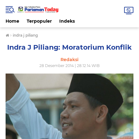
Home
Terpopuler
Indeks
›
indra j piliang
Indra J Piliang: Moratorium Konflik
Redaksi
28 Desember 2014 | 28.12.14 WIB