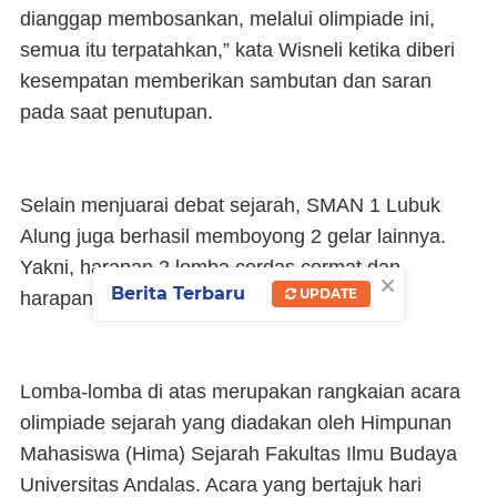
dianggap membosankan, melalui olimpiade ini,
semua itu terpatahkan,” kata Wisneli ketika diberi
kesempatan memberikan sambutan dan saran
pada saat penutupan.
Selain menjuarai debat sejarah, SMAN 1 Lubuk
Alung juga berhasil memboyong 2 gelar lainnya.
Yakni, harapan 2 lomba cerdas cermat dan
×
Berita Terbaru
UPDATE
harapan 2 penulis potensial pada LKTI.
Lomba-lomba di atas merupakan rangkaian acara
olimpiade sejarah yang diadakan oleh Himpunan
Mahasiswa (Hima) Sejarah Fakultas Ilmu Budaya
Universitas Andalas. Acara yang bertajuk hari