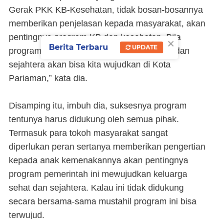
Gerak PKK KB-Kesehatan, tidak bosan-bosannya
memberikan penjelasan kepada masyarakat, akan
pentingnya program KB dan kesehatan. Bila
×
Berita Terbaru
UPDATE
program ini jalan, tentunya keluarga sehat dan
sejahtera akan bisa kita wujudkan di Kota
Pariaman,” kata dia.
Disamping itu, imbuh dia, suksesnya program
tentunya harus didukung oleh semua pihak.
Termasuk para tokoh masyarakat sangat
diperlukan peran sertanya memberikan pengertian
kepada anak kemenakannya akan pentingnya
program pemerintah ini mewujudkan keluarga
sehat dan sejahtera. Kalau ini tidak didukung
secara bersama-sama mustahil program ini bisa
terwujud.