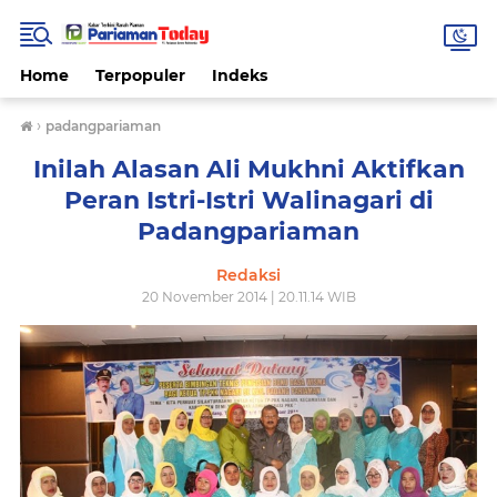
Home
Terpopuler
Indeks
›
padangpariaman
Inilah Alasan Ali Mukhni Aktifkan
Peran Istri-Istri Walinagari di
Padangpariaman
Redaksi
20 November 2014 | 20.11.14 WIB