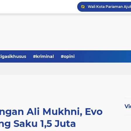
tigasikhusus
#kriminal
#opini
Vi
ngan Ali Mukhni, Evo
g Saku 1,5 Juta