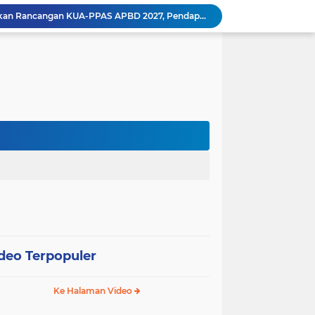
Wali Kota Pariaman Ajukan Rancangan KUA-PPAS APBD 2027, Pendapatan Diproyeksikan Rp626,1 Miliar
Pemkot Pariaman Mulai Pusdiklat Paskibraka 2026, Wali Kota Tekankan Pentingnya Disiplin
Pisah Sambut Kapolres, Yota Balad Tekankan Pentingnya Sinergi Jaga Kondusivitas Daerah
Wali Kota Pariaman Minta Inovasi OPD Berdampak Nyata pada Pelayanan Publik
Pemkot Pariaman Resmikan TPA Bunda PAUD untuk Dukung Pengasuhan Anak ASN
Pengurus PWI Pariaman 2026–2029 Dilantik, Pemkot Tekankan Sinergi dan Profesionalisme Pers
Wali Kota Pariaman Lepas Kontingen Pramuka ke Jambore Nasional XII di Cibubur
Wali Kota Pariaman Hadiri Penguatan Relawan Pancasila, Tekankan Implementasi Nilai Pancasila dalam Pelayanan Publik
Wali Kota Pariaman Bagikan Bibit Ikan Koi kepada Siswa SD untuk Edukasi Perikanan
Wali Kota Pariaman Salurkan Bantuan bagi Korban Pohon Tumbang, Rumah Rusak Berat Akan Dibedah
deo Terpopuler
Ke Halaman Video