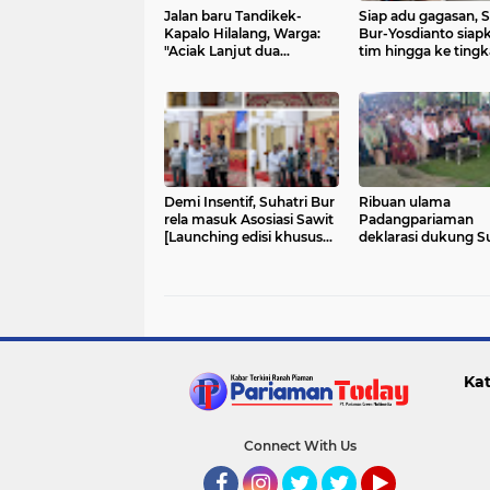
Jalan baru Tandikek-
Siap adu gagasan, S
Kapalo Hilalang, Warga:
Bur-Yosdianto siap
"Aciak Lanjut dua
tim hingga ke tingk
periode!"
Korong
Demi Insentif, Suhatri Bur
Ribuan ulama
rela masuk Asosiasi Sawit
Padangpariaman
[Launching edisi khusus
deklarasi dukung Su
Majalah Saiyo Sakato]
Bur-Yosdianto
Kat
Connect With Us