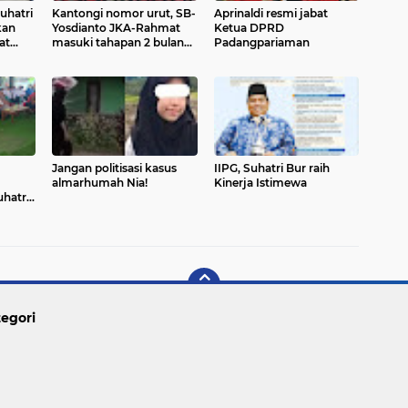
uhatri
Kantongi nomor urut, SB-
Aprinaldi resmi jabat
kan
Yosdianto JKA-Rahmat
Ketua DPRD
at
masuki tahapan 2 bulan
Padangpariaman
kampanye
Jangan politisasi kasus
IIPG, Suhatri Bur raih
almarhumah Nia!
Kinerja Istimewa
hatri
egori