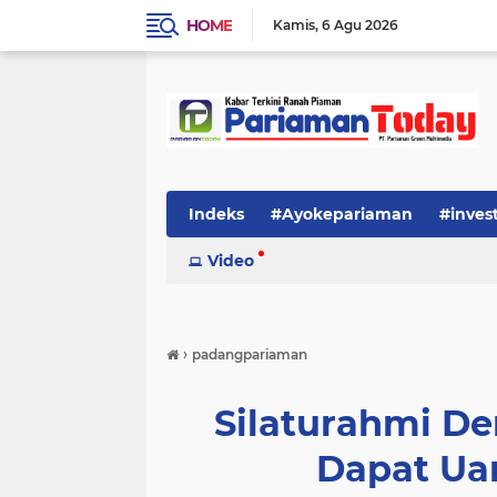
HOME
Kamis
6 Agu 2026
Indeks
#Ayokepariaman
#inves
Video
›
padangpariaman
Silaturahmi De
Dapat Uan