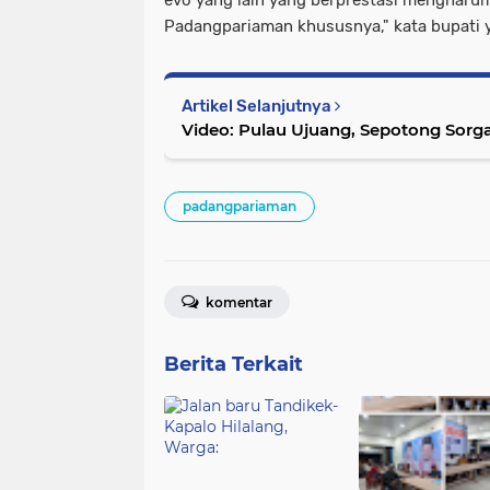
evo yang lain yang berprestasi menghar
Padangpariaman khususnya," kata bupati y
Artikel Selanjutnya
Video: Pulau Ujuang, Sepotong Sorg
padangpariaman
komentar
Berita Terkait