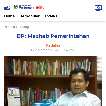
Home
Terpopuler
Indeks
›
indra j piliang
IJP: Mazhab Pemerintahan
Redaksi
16 September 2014 | 16.9.14 WIB