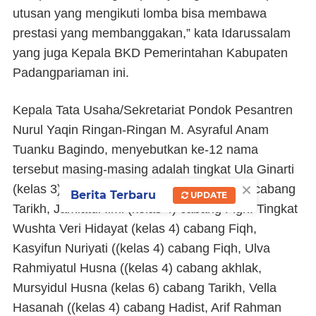
utusan yang mengikuti lomba bisa membawa
prestasi yang membanggakan,” kata Idarussalam
yang juga Kepala BKD Pemerintahan Kabupaten
Padangpariaman ini.
Kepala Tata Usaha/Sekretariat Pondok Pesantren
Nurul Yaqin Ringan-Ringan M. Asyraful Anam
Tuanku Bagindo, menyebutkan ke-12 nama
tersebut masing-masing adalah tingkat Ula Ginarti
×
(kelas 3) cabang Nahwu, Ali Fajri (kelas 3) cabang
Berita Terbaru
UPDATE
Tarikh, Jamiatul Ilmi (kelas 4) cabang Figh. Tingkat
Wushta Veri Hidayat (kelas 4) cabang Fiqh,
Kasyifun Nuriyati ((kelas 4) cabang Fiqh, Ulva
Rahmiyatul Husna ((kelas 4) cabang akhlak,
Mursyidul Husna (kelas 6) cabang Tarikh, Vella
Hasanah ((kelas 4) cabang Hadist, Arif Rahman