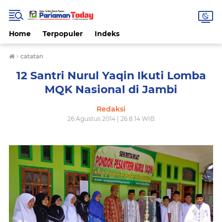
Home
Terpopuler
Indeks
›
catatan
12 Santri Nurul Yaqin Ikuti Lomba
MQK Nasional di Jambi
Redaksi
26 Agustus 2014 | 26.8.14 WIB