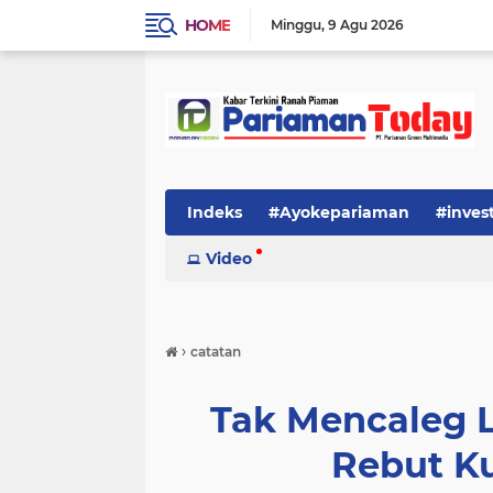
HOME
Minggu
9 Agu 2026
Indeks
#Ayokepariaman
#inves
Video
›
catatan
Tak Mencaleg L
Rebut Ku