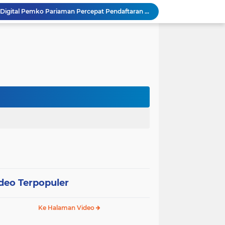
SEPEDA TANTE, Inovasi Digital Pemko Pariaman Percepat Pendaftaran Tanda Tangan Elektronik
Tingkatkan Mutu Pelayanan, Pemko Pariaman Gandeng RSUP Dr. M. Djamil Padang
k, Citra Publik
Wali Kota Pariaman Lepas Kontingen Pramuka ke Jambore Nasional XII di Cibubur
Wali Kota Pariaman Hadiri Penguatan Relawan Pancasila, Tekankan Implementasi Nilai Pancasila dalam Pelayanan Publik
Wali Kota Pariaman Bagikan Bibit Ikan Koi kepada Siswa SD untuk Edukasi Perikanan
Wali Kota Pariaman Salurkan Bantuan bagi Korban Pohon Tumbang, Rumah Rusak Berat Akan Dibedah
Wali Kota Pariaman Ajukan Rancangan KUA-PPAS APBD 2027, Pendapatan Diproyeksikan Rp626,1 Miliar
Pemkot Pariaman Mulai Pusdiklat Paskibraka 2026, Wali Kota Tekankan Pentingnya Disiplin
SAJUMPA Permudah Warga Pariaman Bayar Pajak Kendaraan, Sasar ASN dan Masyarakat
deo Terpopuler
Ke Halaman Video