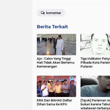
komentar
Berita Terkait
Ajo : Calon Yang Tinggi
Tiga Indikator Pen
Hati Tidak Akan Bertemu
Pilkada Kota Paria
Kemenangan
Putaran
ERA Dan BAHAS Daftar
[Tajuk] Pariaman r
Dihari Sama Ke KPU
bukan karena Tabui
wisatawan terbany