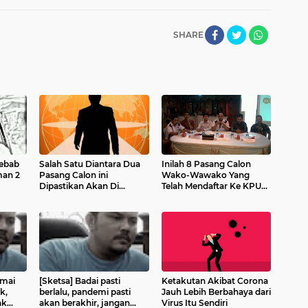
SHARE
yebab
Salah Satu Diantara Dua
Inilah 8 Pasang Calon
man 2
Pasang Calon ini
Wako-Wawako Yang
Dipastikan Akan Di
Telah Mendaftar Ke KPU
Eliminasi KPUD Kota
Kota Pariaman
Pariaman
amai
[Sketsa] Badai pasti
Ketakutan Akibat Corona
k,
berlalu, pandemi pasti
Jauh Lebih Berbahaya dari
ak
akan berakhir, jangan
Virus Itu Sendiri