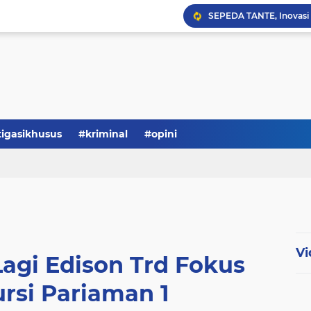
Serba-serbi: Tokoh Publi
tigasikhusus
#kriminal
#opini
Vi
agi Edison Trd Fokus
rsi Pariaman 1