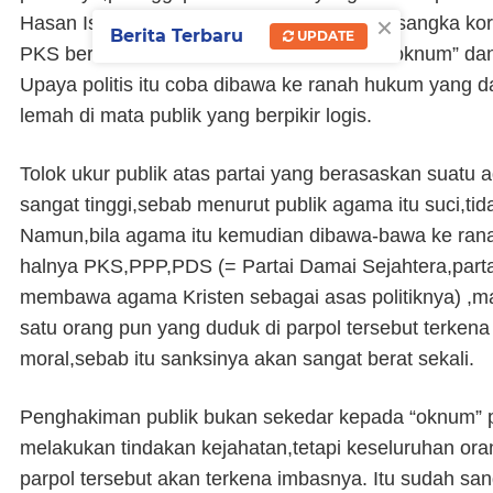
×
Hasan Ishaaq (LHI) dinyatakan menjadi tersangka ko
Berita Terbaru
UPDATE
PKS berusaha untuk memisahkan antara “oknum” dan 
Upaya politis itu coba dibawa ke ranah hukum yang 
lemah di mata publik yang berpikir logis.
Tolok ukur publik atas partai yang berasaskan suat
sangat tinggi,sebab menurut publik agama itu suci,tid
Namun,bila agama itu kemudian dibawa-bawa ke ranah 
halnya PKS,PPP,PDS (= Partai Damai Sejahtera,partai
membawa agama Kristen sebagai asas politiknya) ,m
satu orang pun yang duduk di parpol tersebut terken
moral,sebab itu sanksinya akan sangat berat sekali.
Penghakiman publik bukan sekedar kepada “oknum” 
melakukan tindakan kejahatan,tetapi keseluruhan ora
parpol tersebut akan terkena imbasnya. Itu sudah sang