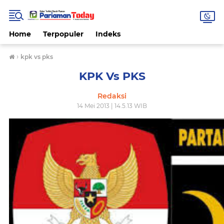
Home
Terpopuler
Indeks
›
kpk vs pks
KPK Vs PKS
Redaksi
14 Mei 2013 | 14.5.13 WIB