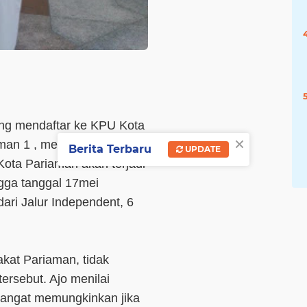
ng mendaftar ke KPU Kota
×
aman 1 , memang banyak
Berita Terbaru
UPDATE
ota Pariaman akan terjadi
gga tanggal 17mei
ri Jalur Independent, 6
akat Pariaman, tidak
rsebut. Ajo menilai
angat memungkinkan jika