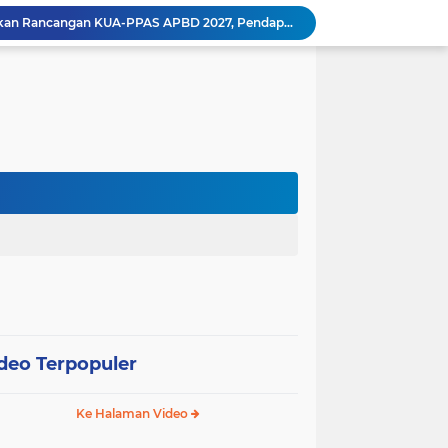
Wali Kota Pariaman Ajukan Rancangan KUA-PPAS APBD 2027, Pendapatan Diproyeksikan Rp626,1 Miliar
Pemkot Pariaman Mulai Pusdiklat Paskibraka 2026, Wali Kota Tekankan Pentingnya Disiplin
Pisah Sambut Kapolres, Yota Balad Tekankan Pentingnya Sinergi Jaga Kondusivitas Daerah
Wali Kota Pariaman Minta Inovasi OPD Berdampak Nyata pada Pelayanan Publik
Pemkot Pariaman Resmikan TPA Bunda PAUD untuk Dukung Pengasuhan Anak ASN
Pengurus PWI Pariaman 2026–2029 Dilantik, Pemkot Tekankan Sinergi dan Profesionalisme Pers
Wali Kota Pariaman Lepas Kontingen Pramuka ke Jambore Nasional XII di Cibubur
Wali Kota Pariaman Hadiri Penguatan Relawan Pancasila, Tekankan Implementasi Nilai Pancasila dalam Pelayanan Publik
Wali Kota Pariaman Bagikan Bibit Ikan Koi kepada Siswa SD untuk Edukasi Perikanan
Wali Kota Pariaman Salurkan Bantuan bagi Korban Pohon Tumbang, Rumah Rusak Berat Akan Dibedah
deo Terpopuler
Ke Halaman Video