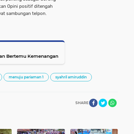
an Opini positif ditengah
wat sambungan telpon.
 Akan Bertemu Kemenangan
menuju pariaman 1
syahril amiruddin
SHARE