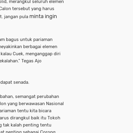
id, merangkul seluruh elemen
 Calon tersebut yang harus
minta ingin
. jangan pula
ram bagus untuk pariaman
 meyakinkan berbagai elemen
 kalau Cuek, menganggap diri
ekalahan." Tegas Ajo
dapat senada.
ubahan, semangat perubahan
alon yang berwawasan Nasional
riaman tentu kita bicara
arus dirangkul baik itu Tokoh
 tak kalah penting tentu
at penting sebagai Corong