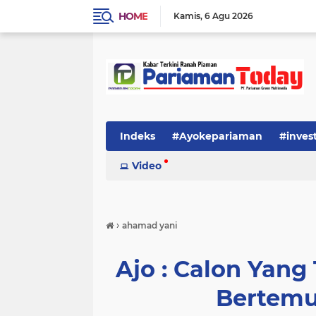
HOME
Kamis
6 Agu 2026
Indeks
#Ayokepariaman
#inves
Video
›
ahamad yani
Ajo : Calon Yang
Bertem