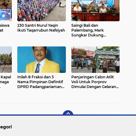
siswa
230 Santri Nurul Yaqin
Saingi Bali dan
at
Ikuti Taqarrubun Nafsiyah
Palembang, Mark
Sungkar Dukung
Pariaman Triathlon 2014
 Kapal
Inilah 8 Fraksi dan 3
Penjaringan Calon Atlit
enaga
Nama Pimpinan Definitif
Voli Untuk Porprov
DPRD Padangpariaman
Dimulai Dengan Gelaran
Periode 2014-2019
Turnamen Antar Club
egori