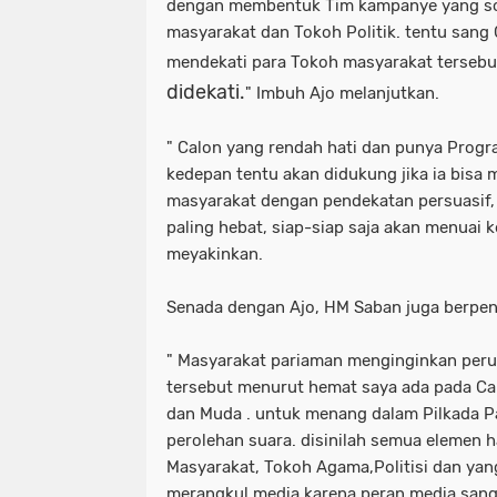
dengan membentuk Tim kampanye yang sol
masyarakat dan Tokoh Politik. tentu sang
mendekati para Tokoh masyarakat tersebut
di
dekati.
" Imbuh Ajo melanjutkan.
" Calon yang rendah hati dan punya Prog
kedepan tentu akan didukung jika ia bisa
masyarakat dengan pendekatan persuasif,
paling hebat, siap-siap saja akan menuai k
meyakinkan.
Senada dengan Ajo, HM Saban juga berpen
" Masyarakat pariaman menginginkan per
tersebut menurut hemat saya ada pada C
dan Muda . untuk menang dalam Pilkada Pa
perolehan suara. disinilah semua elemen h
Masyarakat, Tokoh Agama,Politisi dan yang
merangkul media.karena peran media sang