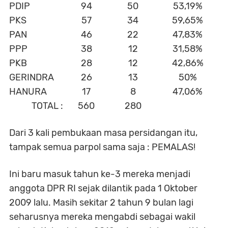
PDIP
94
50
53,19%
PKS
57
34
59,65%
PAN
46
22
47,83%
PPP
38
12
31,58%
PKB
28
12
42,86%
GERINDRA
26
13
50%
HANURA
17
8
47,06%
TOTAL :
560
280
Dari 3 kali pembukaan masa persidangan itu,
tampak semua parpol sama saja : PEMALAS!
Ini baru masuk tahun ke-3 mereka menjadi
anggota DPR RI sejak dilantik pada 1 Oktober
2009 lalu. Masih sekitar 2 tahun 9 bulan lagi
seharusnya mereka mengabdi sebagai wakil