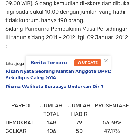
09.00 WIB). Sidang kemudian di-skors dan dibuka
lagi pada pukul 10.00 dengan jumlah
yang hadir
tidak kuorum
,
hanya 190 orang
.
Sidang Paripurna Pembukaan Masa Persidangan
III tahun sidang 2011 – 2012, tgl. 09 Januari 2012
:
×
Berita Terbaru
UPDATE
Lihat juga
Kisah Nyata Seorang Mantan Anggota DPRD
Sekaligus Caleg 2014
Risma Walikota Surabaya Undurkan Diri?
PARPOL
JUMLAH
JUMLAH
PROSENTASE
TOTAL
HADIR
DEMOKRAT
148
79
53,38%
GOLKAR
106
50
47,17%