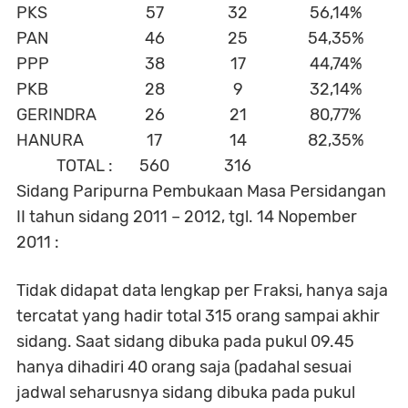
PKS
57
32
56,14%
PAN
46
25
54,35%
PPP
38
17
44,74%
PKB
28
9
32,14%
GERINDRA
26
21
80,77%
HANURA
17
14
82,35%
TOTAL :
560
316
Sidang Paripurna Pembukaan Masa Persidangan
II tahun sidang 2011 – 2012, tgl. 14 Nopember
2011 :
Tidak didapat data lengkap per Fraksi, hanya saja
tercatat yang hadir total
315 orang sampai akhir
sidang
. Saat
sidang dibuka pada pukul 09.45
hanya dihadiri 40 orang saja
(padahal sesuai
jadwal seharusnya sidang dibuka pada pukul