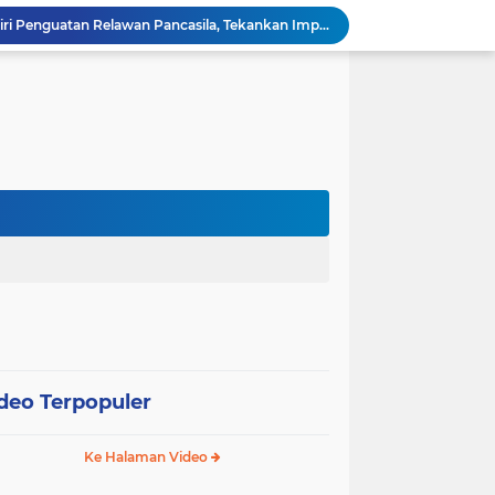
Wali Kota Pariaman Hadiri Penguatan Relawan Pancasila, Tekankan Implementasi Nilai Pancasila dalam Pelayanan Publik
Wali Kota Pariaman Bagikan Bibit Ikan Koi kepada Siswa SD untuk Edukasi Perikanan
Wali Kota Pariaman Salurkan Bantuan bagi Korban Pohon Tumbang, Rumah Rusak Berat Akan Dibedah
Wali Kota Pariaman Ajukan Rancangan KUA-PPAS APBD 2027, Pendapatan Diproyeksikan Rp626,1 Miliar
Pemkot Pariaman Mulai Pusdiklat Paskibraka 2026, Wali Kota Tekankan Pentingnya Disiplin
Pisah Sambut Kapolres, Yota Balad Tekankan Pentingnya Sinergi Jaga Kondusivitas Daerah
Wali Kota Pariaman Minta Inovasi OPD Berdampak Nyata pada Pelayanan Publik
Pemkot Pariaman Resmikan TPA Bunda PAUD untuk Dukung Pengasuhan Anak ASN
Pengurus PWI Pariaman 2026–2029 Dilantik, Pemkot Tekankan Sinergi dan Profesionalisme Pers
Wali Kota Pariaman Lepas Kontingen Pramuka ke Jambore Nasional XII di Cibubur
deo Terpopuler
Ke Halaman Video