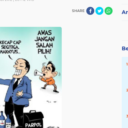
SHARE
Ar
Be