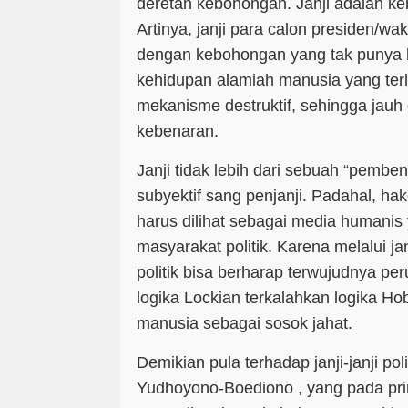
deretan kebohongan. Janji adalah keb
Artinya, janji para calon presiden/waki
dengan kebohongan yang tak punya ba
kehidupan alamiah manusia yang te
mekanisme destruktif, sehingga jauh
kebenaran.
Janji tidak lebih dari sebuah “pembe
subyektif sang penjanji. Padahal, hake
harus dilihat sebagai media humani
masyarakat politik. Karena melalui janj
politik bisa berharap terwujudnya peru
logika Lockian terkalahkan logika Ho
manusia sebagai sosok jahat.
Demikian pula terhadap janji-janji po
Yudhoyono-Boediono , yang pada pri