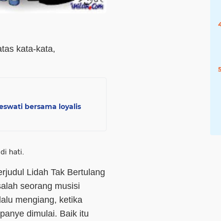
tas kata-kata,
eswati bersama loyalis
di hati.
erjudul Lidah Tak Bertulang
salah seorang musisi
elalu mengiang, ketika
anye dimulai. Baik itu