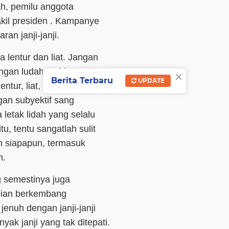
h, pemilu anggota
akil presiden . Kampanye
an janji-janji.
 lentur dan liat. Jangan
dengan ludah, sehingga
×
Berita Terbaru
UPDATE
entur, liat, basah, dan licin.
gan subyektif sang
 letak lidah yang selalu
u, tentu sangatlah sulit
h siapapun, termasuk
n.
ng semestinya juga
udian berkembang
nuh dengan janji-janji
yak janji yang tak ditepati.