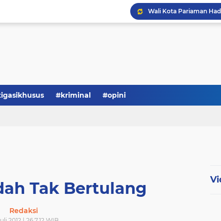
tigasikhusus
#kriminal
#opini
Vi
ah Tak Bertulang
Redaksi
uli 2012 | 26.7.12 WIB