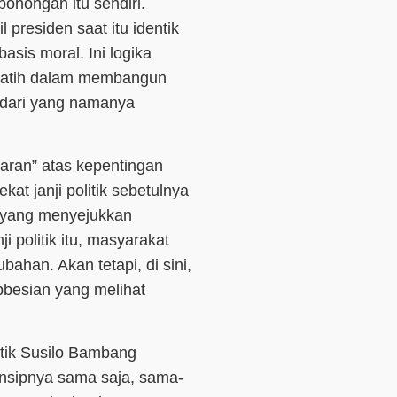
ohongan itu sendiri.
l presiden saat itu identik
sis moral. Ini logika
rlatih dalam membangun
 dari yang namanya
naran” atas kepentingan
kat janji politik sebetulnya
s yang menyejukkan
i politik itu, masyarakat
bahan. Akan tetapi, di sini,
bbesian yang melihat
litik Susilo Bambang
nsipnya sama saja, sama-