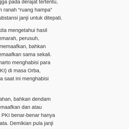
a pada derajat tertentu,
alam ranah “ruang hampa”
stansi janji untuk ditepati.
kita mengetahui hasil
pemarah, perusuh,
memaafkan, bahkan
memaafkan sama sekali.
harto menghabisi para
KI) di masa Orba,
a saat ini menghabisi
arahan, bahkan dendam
emaafkan dan atau
g
PKI
benar-benar hanya
mata. Demikian pula janji