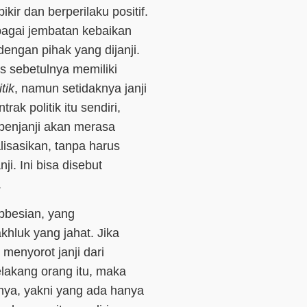
kir dan berperilaku positif.
sebagai jembatan kebaikan
ngan pihak yang dijanji.
is sebetulnya memiliki
tik
, namun setidaknya janji
rak politik itu sendiri,
 penjanji akan merasa
alisasikan, tanpa harus
ji. Ini bisa disebut
.
obbesian, yang
hluk yang jahat. Jika
menyorot janji dari
elakang orang itu, maka
nya, yakni yang ada hanya