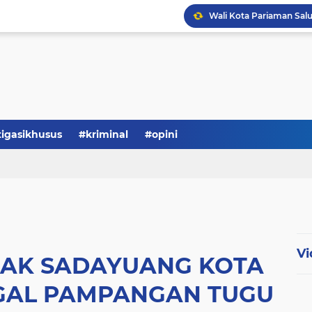
Serba-serbi: Tokoh Publi
tigasikhusus
#kriminal
#opini
Vi
UAK SADAYUANG KOTA
GAL PAMPANGAN TUGU