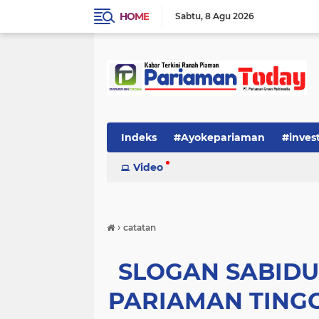
HOME
Sabtu
8 Agu 2026
Indeks
#Ayokepariaman
#inves
Video
›
catatan
SLOGAN SABID
PARIAMAN TING