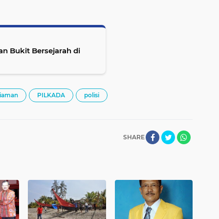
n Bukit Bersejarah di
riaman
PILKADA
polisi
SHARE