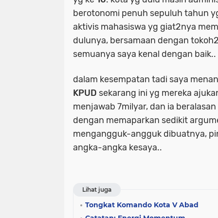
berotonomi penuh sepuluh tahun yg l
aktivis mahasiswa yg giat2nya mem
dulunya, bersamaan dengan tokoh2
semuanya saya kenal dengan baik..
dalam kesempatan tadi saya mena
KPUD
sekarang ini yg mereka ajuka
menjawab 7milyar, dan ia beralasan h
dengan memaparkan sedikit argume
mengangguk-angguk dibuatnya, pin
angka-angka kesaya..
Lihat juga
Tongkat Komando Kota V Abad
Catatan: Energi Momentum