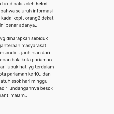
 tak dibalas oleh
helmi
n bahwa seluruh informasi
 kadai kopi , orang2 dekat
 ini benar adanya..
 yg diharapkan sebiduk
jahteraan masyarakat
-sendiri.. jauh nian dari
epan balaikota pariaman
ri lubuk hati yg terdalam
ta pariaman ke 10.. dan
jatuh esok hari minggu
hadiri undangannya besok
nanti malam..