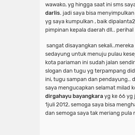
wawako, yg hingga saat ini sms saya
darlis
. jadi saya bisa menyimpulka
yg saya kumpulkan , baik dipalanta2
pimpinan kepala daerah dll.. perihal
sangat disayangkan sekali..mereka
sedayung untuk menuju pulau kese
kota pariaman ini sudah jalan sendiri
slogan dan tugu yg terpampang did
ini, tugu sampan dan pendayung.. da
saya mengucapkan selamat milad ko
dirgahayu bayangkara
yg ke 66 yg 
1juli 2012, semoga saya bisa meng
dan semoga saya tak meriang pula 