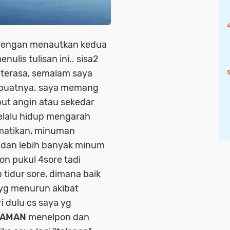
dengan menautkan kedua
ulis tulisan ini.. sisa2
 terasa, semalam saya
dibuatnya. saya memang
ut angin atau sekedar
selalu hidup mengarah
matikan, minuman
 dan lebih banyak minum
pon pukul 4sore tadi
 tidur sore, dimana baik
yg menurun akibat
 dulu cs saya yg
IAMAN
menelpon dan