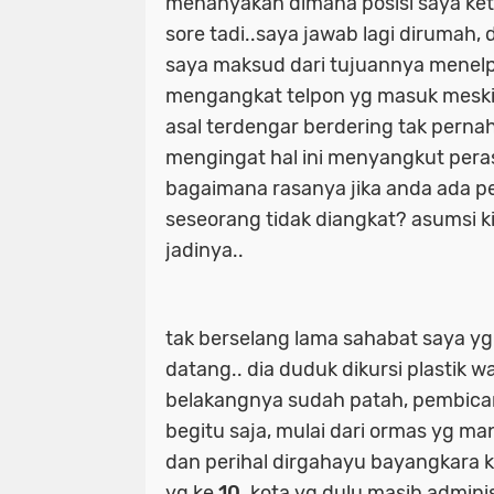
menanyakan dimana posisi saya keti
sore tadi..saya jawab lagi dirumah,
saya maksud dari tujuannya menelpo
mengangkat telpon yg masuk meski 
asal terdengar berdering tak pernah
mengingat hal ini menyangkut pera
bagaimana rasanya jika anda ada p
seseorang tidak diangkat? asumsi 
jadinya..
tak berselang lama sahabat saya y
datang.. dia duduk dikursi plastik 
belakangnya sudah patah, pembica
begitu saja, mulai dari ormas yg man
dan perihal dirgahayu bayangkara 
yg ke
10
. kota yg dulu masih adminis