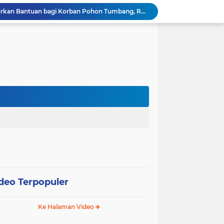
Wali Kota Pariaman Salurkan Bantuan bagi Korban Pohon Tumbang, Rumah Rusak Berat Akan Dibedah
Wali Kota Pariaman Ajukan Rancangan KUA-PPAS APBD 2027, Pendapatan Diproyeksikan Rp626,1 Miliar
Pemkot Pariaman Mulai Pusdiklat Paskibraka 2026, Wali Kota Tekankan Pentingnya Disiplin
Pisah Sambut Kapolres, Yota Balad Tekankan Pentingnya Sinergi Jaga Kondusivitas Daerah
SEPEDA TANTE, Inovasi Digital Pemko Pariaman Percepat Pendaftaran Tanda Tangan Elektronik
Tingkatkan Mutu Pelayanan, Pemko Pariaman Gandeng RSUP Dr. M. Djamil Padang
k, Citra Publik
Wali Kota Pariaman Lepas Kontingen Pramuka ke Jambore Nasional XII di Cibubur
Wali Kota Pariaman Hadiri Penguatan Relawan Pancasila, Tekankan Implementasi Nilai Pancasila dalam Pelayanan Publik
Wali Kota Pariaman Bagikan Bibit Ikan Koi kepada Siswa SD untuk Edukasi Perikanan
deo Terpopuler
Ke Halaman Video