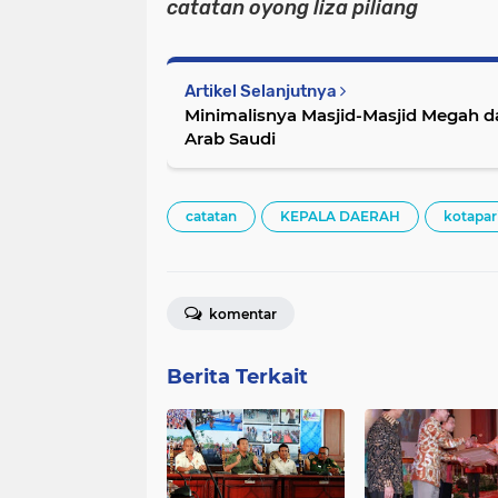
catatan oyong liza piliang
Artikel Selanjutnya
Minimalisnya Masjid-Masjid Megah da
Arab Saudi
catatan
KEPALA DAERAH
kotapa
komentar
Berita Terkait