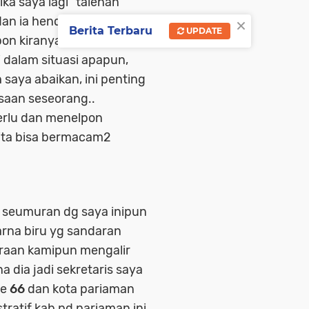
ka saya lagi "talenan"
×
 dan ia hendak ketempat
Berita Terbaru
UPDATE
n kiranya.. saya selalu
dalam situasi apapun,
 saya abaikan, ini penting
saan seseorang..
erlu dan menelpon
kita bisa bermacam2
g seumuran dg saya inipun
warna biru yg sandaran
raan kamipun mengalir
a dia jadi sekretaris saya
ke
66
dan kota pariaman
tratif kab pd pariaman ini