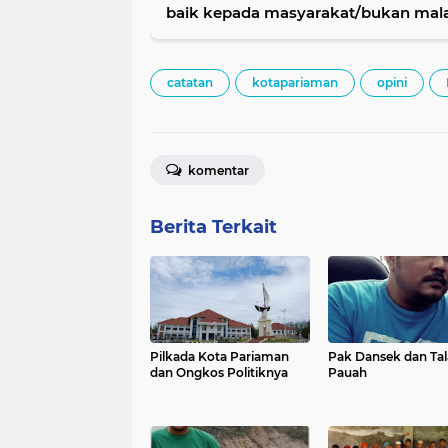
baik kepada masyarakat/bukan mala
catatan
kotapariaman
opini
komentar
Berita Terkait
Pilkada Kota Pariaman
Pak Dansek dan Ta
dan Ongkos Politiknya
Pauah