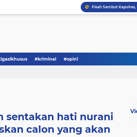
tigasikhusus
#kriminal
#opini
Vi
 sentakan hati nurani
kan calon yang akan