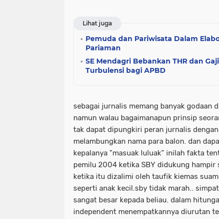
Lihat juga
Pemuda dan Pariwisata Dalam Elab
Pariaman
SE Mendagri Bebankan THR dan Gaji
Turbulensi bagi APBD
sebagai jurnalis memang banyak godaan di
namun walau bagaimanapun prinsip seoran
tak dapat dipungkiri peran jurnalis denga
melambungkan nama para balon. dan dap
kepalanya "masuak luluak" inilah fakta tenta
pemilu 2004 ketika SBY didukung hampir s
ketika itu dizalimi oleh taufik kiemas su
seperti anak kecil.sby tidak marah.. simpat
sangat besar kepada beliau. dalam hitung
independent menempatkannya diurutan te