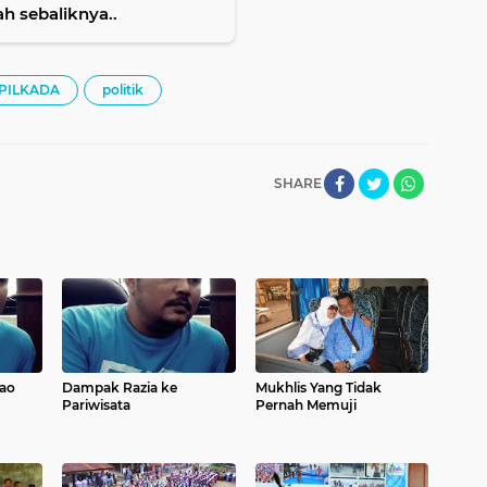
h sebaliknya..
PILKADA
politik
SHARE
lao
Dampak Razia ke
Mukhlis Yang Tidak
Pariwisata
Pernah Memuji