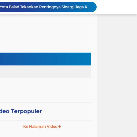
Pisah Sambut Kapolres, Yota Balad Tekankan Pentingnya Sinergi Jaga Kondusivitas Daerah
Wali Kota Pariaman Minta Inovasi OPD Berdampak Nyata pada Pelayanan Publik
Pemkot Pariaman Resmikan TPA Bunda PAUD untuk Dukung Pengasuhan Anak ASN
Pengurus PWI Pariaman 2026–2029 Dilantik, Pemkot Tekankan Sinergi dan Profesionalisme Pers
Wali Kota Pariaman Lepas Kontingen Pramuka ke Jambore Nasional XII di Cibubur
Wali Kota Pariaman Hadiri Penguatan Relawan Pancasila, Tekankan Implementasi Nilai Pancasila dalam Pelayanan Publik
Wali Kota Pariaman Bagikan Bibit Ikan Koi kepada Siswa SD untuk Edukasi Perikanan
Wali Kota Pariaman Salurkan Bantuan bagi Korban Pohon Tumbang, Rumah Rusak Berat Akan Dibedah
Wali Kota Pariaman Ajukan Rancangan KUA-PPAS APBD 2027, Pendapatan Diproyeksikan Rp626,1 Miliar
Pemkot Pariaman Mulai Pusdiklat Paskibraka 2026, Wali Kota Tekankan Pentingnya Disiplin
deo Terpopuler
Ke Halaman Video