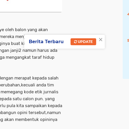
e oleh balon yang akan
×
 mereka menjabarkan visi dan
Berita Terbaru
UPDATE
ginya buat kita bersama.
ngan janji2 namun harus ada
ga mengangkat taraf hidup
 dengan merapat kepada salah
perubahan,kecuali anda tim
 memegang kode etik jurnalis
epada satu calon pun. yang
erlu pula kita sampaikan kepada
mbangun opini tersebut,namun
ang akan membentuk opininya