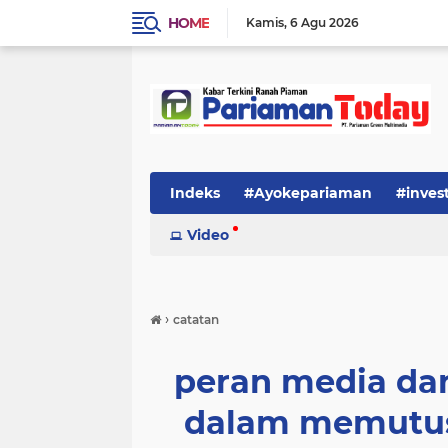
HOME
Kamis
6 Agu 2026
Indeks
#Ayokepariaman
#inves
Video
›
catatan
peran media dan
dalam memutus