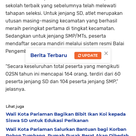
sekolah terbaik yang sebelumnya telah melewati
tahapan seleksi. Untuk jenjang SD, atlet merupakan
utusan masing-masing kecamatan yang berhasil
meraih peringkat pertama di tingkat kecamatan.
Sedangkan untuk jenjang SMP/MTs, peserta
mendaftar secara mandiri melalui sistem resmi Balai
×
Pengembangan Talenta Indonesia (BPTI).
Berita Terbaru
UPDATE
“Secara keseluruhan total peserta yang mengikuti
O2SN tahun ini mencapai 164 orang, terdiri dari 60
peserta jenjang SD dan 104 peserta jenjang SMP,”
jelasnya.
Lihat juga
Wali Kota Pariaman Bagikan Bibit Ikan Koi kepada
Siswa SD untuk Edukasi Perikanan
Wali Kota Pariaman Salurkan Bantuan bagi Korban
Pohon Tumbang, Rumah Rusak Berat Akan Dibedah