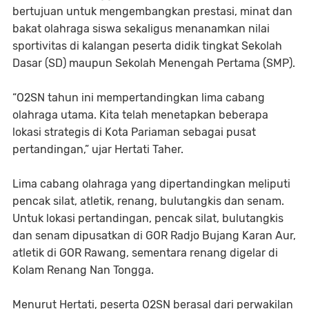
bertujuan untuk mengembangkan prestasi, minat dan
bakat olahraga siswa sekaligus menanamkan nilai
sportivitas di kalangan peserta didik tingkat Sekolah
Dasar (SD) maupun Sekolah Menengah Pertama (SMP).
“O2SN tahun ini mempertandingkan lima cabang
olahraga utama. Kita telah menetapkan beberapa
lokasi strategis di Kota Pariaman sebagai pusat
pertandingan,” ujar Hertati Taher.
Lima cabang olahraga yang dipertandingkan meliputi
pencak silat, atletik, renang, bulutangkis dan senam.
Untuk lokasi pertandingan, pencak silat, bulutangkis
dan senam dipusatkan di GOR Radjo Bujang Karan Aur,
atletik di GOR Rawang, sementara renang digelar di
Kolam Renang Nan Tongga.
Menurut Hertati, peserta O2SN berasal dari perwakilan