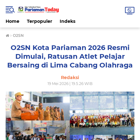
Home
Terpopuler
Indeks
›
O2SN
O2SN Kota Pariaman 2026 Resmi
Dimulai, Ratusan Atlet Pelajar
Bersaing di Lima Cabang Olahraga
Redaksi
19 Mei 2026 | 19.5.26 WIB