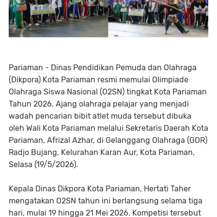
Pariaman - Dinas Pendidikan Pemuda dan Olahraga
(Dikpora) Kota Pariaman resmi memulai Olimpiade
Olahraga Siswa Nasional (O2SN) tingkat Kota Pariaman
Tahun 2026. Ajang olahraga pelajar yang menjadi
wadah pencarian bibit atlet muda tersebut dibuka
oleh Wali Kota Pariaman melalui Sekretaris Daerah Kota
Pariaman, Afrizal Azhar, di Gelanggang Olahraga (GOR)
Radjo Bujang, Kelurahan Karan Aur, Kota Pariaman,
Selasa (19/5/2026).
Kepala Dinas Dikpora Kota Pariaman, Hertati Taher
mengatakan O2SN tahun ini berlangsung selama tiga
hari, mulai 19 hingga 21 Mei 2026. Kompetisi tersebut