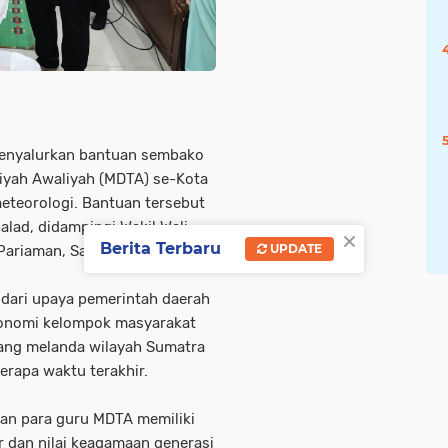
enyalurkan bantuan sembako
iyah Awaliyah (MDTA) se-Kota
teorologi. Bantuan tersebut
alad, didampingi Wakil Wali
×
Berita Terbaru
UPDATE
Pariaman, Sabtu (10/1).
 dari upaya pemerintah daerah
onomi kelompok masyarakat
ang melanda wilayah Sumatra
erapa waktu terakhir.
an para guru MDTA memiliki
 dan nilai keagamaan generasi