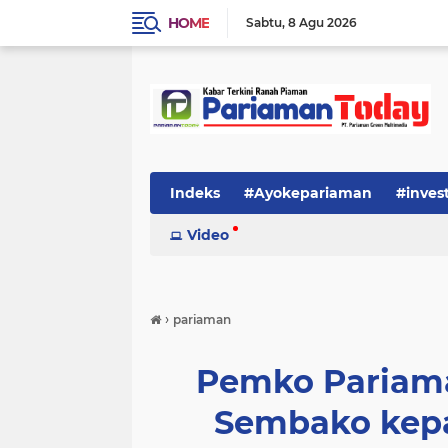
HOME
Sabtu
8 Agu 2026
Indeks
#Ayokepariaman
#inves
Video
›
pariaman
Pemko Pariama
Sembako kep