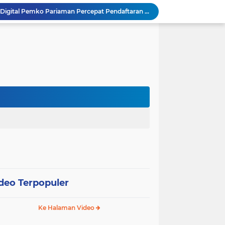
SEPEDA TANTE, Inovasi Digital Pemko Pariaman Percepat Pendaftaran Tanda Tangan Elektronik
Tingkatkan Mutu Pelayanan, Pemko Pariaman Gandeng RSUP Dr. M. Djamil Padang
k, Citra Publik
Wali Kota Pariaman Lepas Kontingen Pramuka ke Jambore Nasional XII di Cibubur
Wali Kota Pariaman Hadiri Penguatan Relawan Pancasila, Tekankan Implementasi Nilai Pancasila dalam Pelayanan Publik
Wali Kota Pariaman Bagikan Bibit Ikan Koi kepada Siswa SD untuk Edukasi Perikanan
Wali Kota Pariaman Salurkan Bantuan bagi Korban Pohon Tumbang, Rumah Rusak Berat Akan Dibedah
Wali Kota Pariaman Ajukan Rancangan KUA-PPAS APBD 2027, Pendapatan Diproyeksikan Rp626,1 Miliar
Pemkot Pariaman Mulai Pusdiklat Paskibraka 2026, Wali Kota Tekankan Pentingnya Disiplin
SAJUMPA Permudah Warga Pariaman Bayar Pajak Kendaraan, Sasar ASN dan Masyarakat
deo Terpopuler
Ke Halaman Video