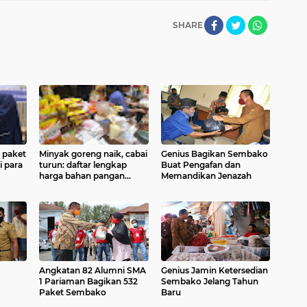
SHARE
 paket
Minyak goreng naik, cabai
Genius Bagikan Sembako
i para
turun: daftar lengkap
Buat Pengafan dan
harga bahan pangan
Memandikan Jenazah
jelang Idul Fitri di Pasar
Pariaman
Angkatan 82 Alumni SMA
Genius Jamin Ketersedian
1 Pariaman Bagikan 532
Sembako Jelang Tahun
Paket Sembako
Baru