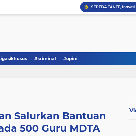
Serba-serbi: Tokoh Publi
tigasikhusus
#kriminal
#opini
Vi
n Salurkan Bantuan
ada 500 Guru MDTA