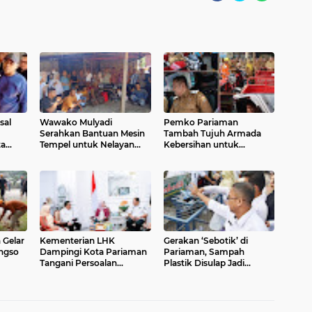
sal
Wawako Mulyadi
Pemko Pariaman
Serahkan Bantuan Mesin
Tambah Tujuh Armada
a
Tempel untuk Nelayan
Kebersihan untuk
Pariaman Utara
Perkuat Layanan
 Gelar
Kementerian LHK
Gerakan ‘Sebotik’ di
Angso
Dampingi Kota Pariaman
Pariaman, Sampah
Tangani Persoalan
Plastik Disulap Jadi
Sampah
Manfaat