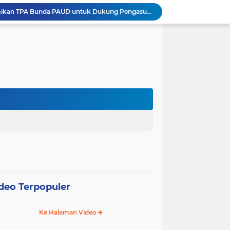
Pengurus PWI Pariaman 2026–2029 Dilantik, Pemkot Tekankan Sinergi dan Profesionalisme Pers
Wali Kota Pariaman Lepas Kontingen Pramuka ke Jambore Nasional XII di Cibubur
Wali Kota Pariaman Hadiri Penguatan Relawan Pancasila, Tekankan Implementasi Nilai Pancasila dalam Pelayanan Publik
Wali Kota Pariaman Bagikan Bibit Ikan Koi kepada Siswa SD untuk Edukasi Perikanan
Wali Kota Pariaman Salurkan Bantuan bagi Korban Pohon Tumbang, Rumah Rusak Berat Akan Dibedah
Wali Kota Pariaman Ajukan Rancangan KUA-PPAS APBD 2027, Pendapatan Diproyeksikan Rp626,1 Miliar
Pemkot Pariaman Mulai Pusdiklat Paskibraka 2026, Wali Kota Tekankan Pentingnya Disiplin
Pisah Sambut Kapolres, Yota Balad Tekankan Pentingnya Sinergi Jaga Kondusivitas Daerah
Wali Kota Pariaman Minta Inovasi OPD Berdampak Nyata pada Pelayanan Publik
Pemkot Pariaman Resmikan TPA Bunda PAUD untuk Dukung Pengasuhan Anak ASN
deo Terpopuler
Ke Halaman Video