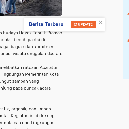
×
Berita Terbaru
UPDATE
an budaya Hoyak Tabuik Piaman
 aksi bersih pantai di
ebagai bagian dari komitmen
tinasi wisata unggulan daerah.
melibatkan ratusan Aparatur
di lingkungan Pemerintah Kota
ungut sampah yang
unjung pada puncak acara
stik, organik, dan limbah
antai. Kegiatan ini didukung
Permukiman dan Lingkungan