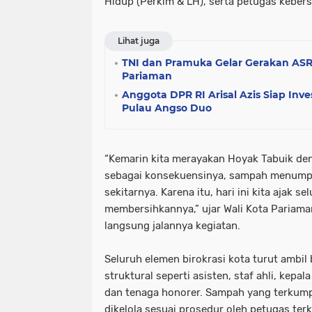
Hidup (Perkim & LH), serta petugas keber
Lihat juga
TNI dan Pramuka Gelar Gerakan AS
Pariaman
Anggota DPR RI Arisal Azis Siap In
Pulau Angso Duo
“Kemarin kita merayakan Hoyak Tabuik de
sebagai konsekuensinya, sampah menumpu
sekitarnya. Karena itu, hari ini kita ajak
membersihkannya,” ujar Wali Kota Pariaman
langsung jalannya kegiatan.
Seluruh elemen birokrasi kota turut ambil 
struktural seperti asisten, staf ahli, kep
dan tenaga honorer. Sampah yang terkump
dikelola sesuai prosedur oleh petugas terk