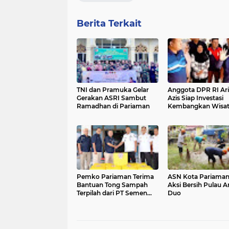
Berita Terkait
TNI dan Pramuka Gelar
Anggota DPR RI Ari
Gerakan ASRI Sambut
Azis Siap Investasi
Ramadhan di Pariaman
Kembangkan Wisat
Pulau Angso Duo
Pemko Pariaman Terima
ASN Kota Pariaman
Bantuan Tong Sampah
Aksi Bersih Pulau 
Terpilah dari PT Semen
Duo
Padang