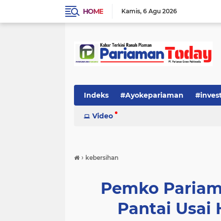
HOME
Kamis
6 Agu 2026
Indeks
#Ayokepariaman
#inves
Video
›
kebersihan
Pemko Pariama
Pantai Usai