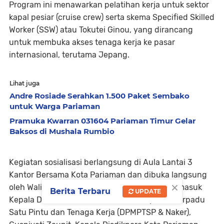
Program ini menawarkan pelatihan kerja untuk sektor
kapal pesiar (cruise crew) serta skema Specified Skilled
Worker (SSW) atau Tokutei Ginou, yang dirancang
untuk membuka akses tenaga kerja ke pasar
internasional, terutama Jepang.
Lihat juga
Andre Rosiade Serahkan 1.500 Paket Sembako
untuk Warga Pariaman
Pramuka Kwarran 031604 Pariaman Timur Gelar
Baksos di Mushala Rumbio
Kegiatan sosialisasi berlangsung di Aula Lantai 3
Kantor Bersama Kota Pariaman dan dibuka langsung
×
oleh Wali Kota. Turut hadir pejabat terkait, termasuk
Berita Terbaru
UPDATE
Kepala Dinas Penanaman Modal, Pelayanan Terpadu
Satu Pintu dan Tenaga Kerja (DPMPTSP & Naker),