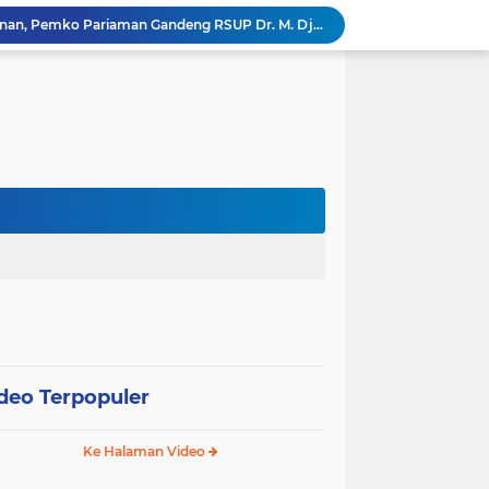
Tingkatkan Mutu Pelayanan, Pemko Pariaman Gandeng RSUP Dr. M. Djamil Padang
k, Citra Publik
Wali Kota Pariaman Lepas Kontingen Pramuka ke Jambore Nasional XII di Cibubur
Wali Kota Pariaman Hadiri Penguatan Relawan Pancasila, Tekankan Implementasi Nilai Pancasila dalam Pelayanan Publik
Wali Kota Pariaman Bagikan Bibit Ikan Koi kepada Siswa SD untuk Edukasi Perikanan
Wali Kota Pariaman Salurkan Bantuan bagi Korban Pohon Tumbang, Rumah Rusak Berat Akan Dibedah
Wali Kota Pariaman Ajukan Rancangan KUA-PPAS APBD 2027, Pendapatan Diproyeksikan Rp626,1 Miliar
Pemkot Pariaman Mulai Pusdiklat Paskibraka 2026, Wali Kota Tekankan Pentingnya Disiplin
SAJUMPA Permudah Warga Pariaman Bayar Pajak Kendaraan, Sasar ASN dan Masyarakat
SEPEDA TANTE, Inovasi Digital Pemko Pariaman Percepat Pendaftaran Tanda Tangan Elektronik
deo Terpopuler
Ke Halaman Video