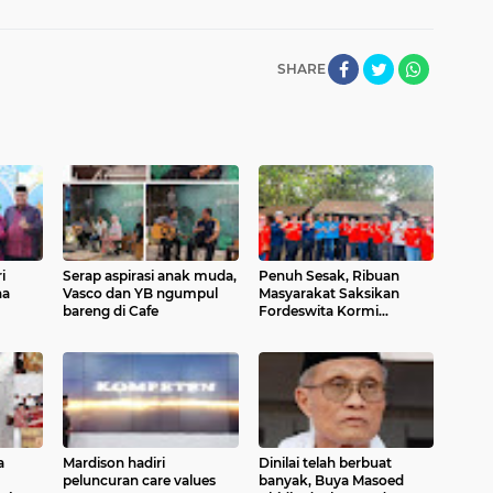
SHARE
i
Serap aspirasi anak muda,
Penuh Sesak, Ribuan
na
Vasco dan YB ngumpul
Masyarakat Saksikan
bareng di Cafe
Fordeswita Kormi
Sumbar
a
Mardison hadiri
Dinilai telah berbuat
peluncuran care values
banyak, Buya Masoed