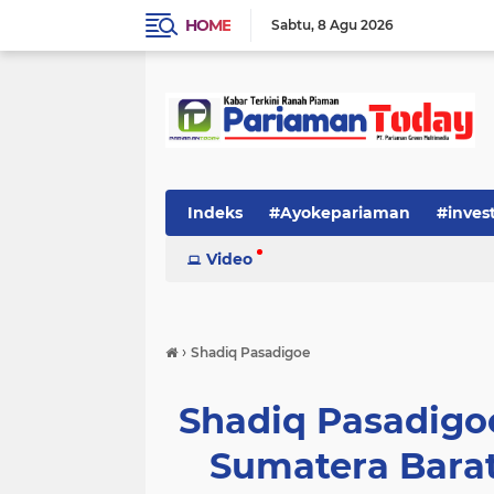
HOME
Sabtu
8 Agu 2026
Indeks
#Ayokepariaman
#inves
Video
›
Shadiq Pasadigoe
Shadiq Pasadigo
Sumatera Bara