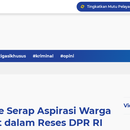
Serba-serbi: Tokoh Publi
tigasikhusus
#kriminal
#opini
Vi
e Serap Aspirasi Warga
t dalam Reses DPR RI