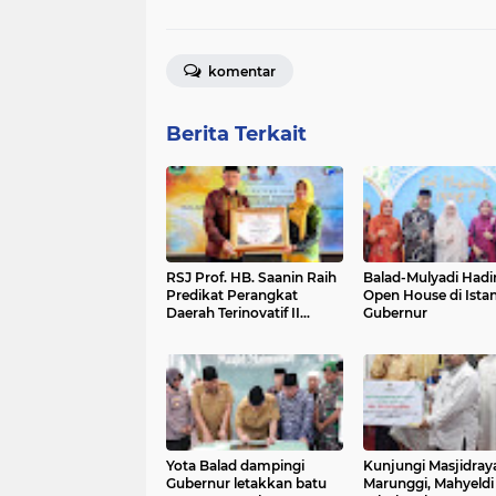
komentar
Berita Terkait
RSJ Prof. HB. Saanin Raih
Balad-Mulyadi Hadir
Predikat Perangkat
Open House di Ista
Daerah Terinovatif II
Gubernur
dalam Indeks Inovasi
Daerah 2024
Yota Balad dampingi
Kunjungi Masjidray
Gubernur letakkan batu
Marunggi, Mahyeldi