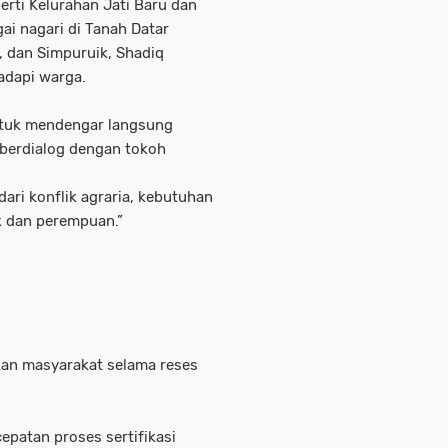
erti Kelurahan Jati Baru dan
ai nagari di Tanah Datar
, dan Simpuruik, Shadiq
adapi warga.
ntuk mendengar langsung
 berdialog dengan tokoh
ari konflik agraria, kebutuhan
k dan perempuan.”
kan masyarakat selama reses
epatan proses sertifikasi