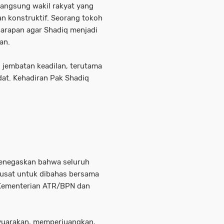
langsung wakil rakyat yang
an konstruktif. Seorang tokoh
arapan agar Shadiq menjadi
an.
i jembatan keadilan, terutama
at. Kehadiran Pak Shadiq
 menegaskan bahwa seluruh
 pusat untuk dibahas bersama
i Kementerian ATR/BPN dan
nyuarakan, memperjuangkan,