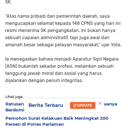
SK.
“Atas nama pribadi dan pemerintah daerah, saya
mengucapkan selamat kepada 148 CPNS yang hari ini
resmi menerima SK pengangkatan. Ini bukan hanya
sebuah capaian administratif, tapi juga awal dari
amanah besar sebagai pelayan masyarakat,” ujar Yota.
Ia menegaskan bahwa menjadi Aparatur Sipil Negara
(ASN) bukanlah sekadar profesi, melainkan sebuah
tanggung jawab moral dan sosial yang harus
dijalankan dengan penuh integritas.
Lihat juga
×
Ratusan CPNS Terima SK, Genius Minta Semuanya
Berita Terbaru
UPDATE
Berdomisili di Pariaman
Pemohon Surat Kelakuan Baik Meningkat 200
Persen di Polres Pariaman