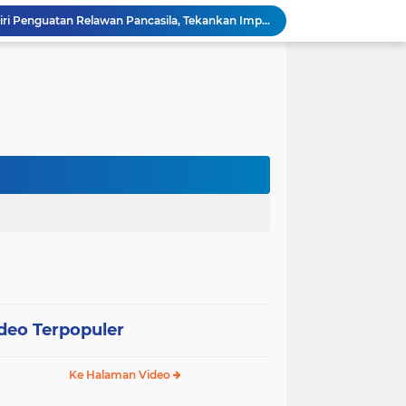
Wali Kota Pariaman Hadiri Penguatan Relawan Pancasila, Tekankan Implementasi Nilai Pancasila dalam Pelayanan Publik
Wali Kota Pariaman Bagikan Bibit Ikan Koi kepada Siswa SD untuk Edukasi Perikanan
Wali Kota Pariaman Salurkan Bantuan bagi Korban Pohon Tumbang, Rumah Rusak Berat Akan Dibedah
Wali Kota Pariaman Ajukan Rancangan KUA-PPAS APBD 2027, Pendapatan Diproyeksikan Rp626,1 Miliar
Pemkot Pariaman Mulai Pusdiklat Paskibraka 2026, Wali Kota Tekankan Pentingnya Disiplin
Pisah Sambut Kapolres, Yota Balad Tekankan Pentingnya Sinergi Jaga Kondusivitas Daerah
Wali Kota Pariaman Minta Inovasi OPD Berdampak Nyata pada Pelayanan Publik
Pemkot Pariaman Resmikan TPA Bunda PAUD untuk Dukung Pengasuhan Anak ASN
Pengurus PWI Pariaman 2026–2029 Dilantik, Pemkot Tekankan Sinergi dan Profesionalisme Pers
Wali Kota Pariaman Lepas Kontingen Pramuka ke Jambore Nasional XII di Cibubur
deo Terpopuler
Ke Halaman Video