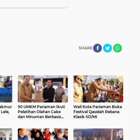
SHARE
akmur
50 UMKM Pariaman Ikuti
Wali Kota Pariaman Buka
Lele,
Pelatihan Olahan Cake
Festival Qasidah Rebana
dan Minuman Berbasis
Klasik SD/MI
Potensi Lokal