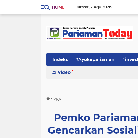
HOME
Jum'at
7 Agu 2026
Indeks
#Ayokepariaman
#inves
Video
›
bpjs
Pemko Pariaman
Gencarkan Sosial