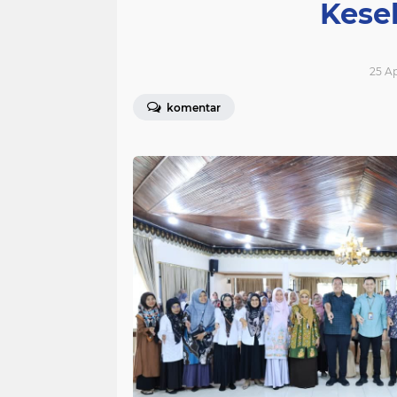
Kese
25 Ap
komentar