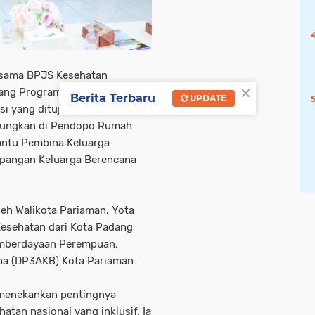
rsama BPJS Kesehatan
×
ang Program Jaminan
Berita Terbaru
UPDATE
asi yang ditujukan kepada
ngsungkan di Pendopo Rumah
antu Pembina Keluarga
apangan Keluarga Berencana
leh Walikota Pariaman, Yota
 Kesehatan dari Kota Padang
Pemberdayaan Perempuan,
na (DP3AKB) Kota Pariaman.
 menekankan pentingnya
tan nasional yang inklusif. Ia