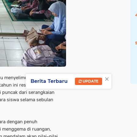
×
 menyelimuti SD Negeri 19
Berita Terbaru
UPDATE
hun ini resmi ditutup. Acara
i puncak dari serangkaian
para siswa selama sebulan
ara dengan penuh
i menggema di ruangan,
 mendalam akan nilai-nilai