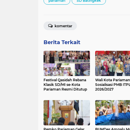
pariaman
SD Batingkek
komentar
Berita Terkait
Festival Qasidah Rebana
Wali Kota Pariama
Klasik SD/MI se-Kota
Sosialisasi PMB ITP
Pariaman Resmi Ditutup
2026/2027
Pemko Pariaman Gelar
BUMDes Ampalu M