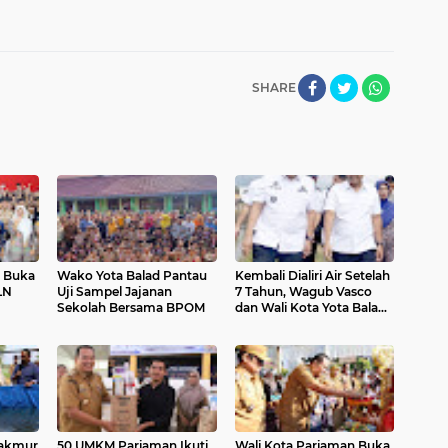
SHARE
n Buka
Wako Yota Balad Pantau
Kembali Dialiri Air Setelah
LN
Uji Sampel Jajanan
7 Tahun, Wagub Vasco
Sekolah Bersama BPOM
dan Wali Kota Yota Balad
Tinjau Irigasi Batang Anai
II
akmur
50 UMKM Pariaman Ikuti
Wali Kota Pariaman Buka