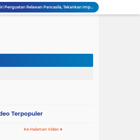
Wali Kota Pariaman Hadiri Penguatan Relawan Pancasila, Tekankan Implementasi Nilai Pancasila dalam Pelayanan Publik
Wali Kota Pariaman Bagikan Bibit Ikan Koi kepada Siswa SD untuk Edukasi Perikanan
Wali Kota Pariaman Salurkan Bantuan bagi Korban Pohon Tumbang, Rumah Rusak Berat Akan Dibedah
Wali Kota Pariaman Ajukan Rancangan KUA-PPAS APBD 2027, Pendapatan Diproyeksikan Rp626,1 Miliar
Pemkot Pariaman Mulai Pusdiklat Paskibraka 2026, Wali Kota Tekankan Pentingnya Disiplin
Pisah Sambut Kapolres, Yota Balad Tekankan Pentingnya Sinergi Jaga Kondusivitas Daerah
Wali Kota Pariaman Minta Inovasi OPD Berdampak Nyata pada Pelayanan Publik
Pemkot Pariaman Resmikan TPA Bunda PAUD untuk Dukung Pengasuhan Anak ASN
Pengurus PWI Pariaman 2026–2029 Dilantik, Pemkot Tekankan Sinergi dan Profesionalisme Pers
Wali Kota Pariaman Lepas Kontingen Pramuka ke Jambore Nasional XII di Cibubur
deo Terpopuler
Ke Halaman Video