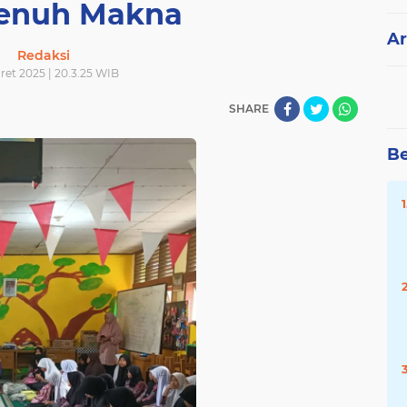
enuh Makna
Ar
Redaksi
ret 2025 | 20.3.25 WIB
SHARE
Be