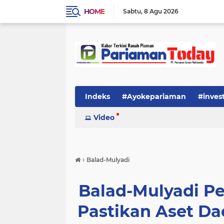
HOME
Sabtu
8 Agu 2026
Indeks
#Ayokepariaman
#inves
Video
›
Balad-Mulyadi
Balad-Mulyadi Pe
Pastikan Aset Da