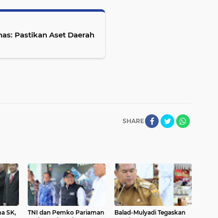
nas: Pastikan Aset Daerah
SHARE
ma SK,
TNI dan Pemko Pariaman
Balad-Mulyadi Tegaskan