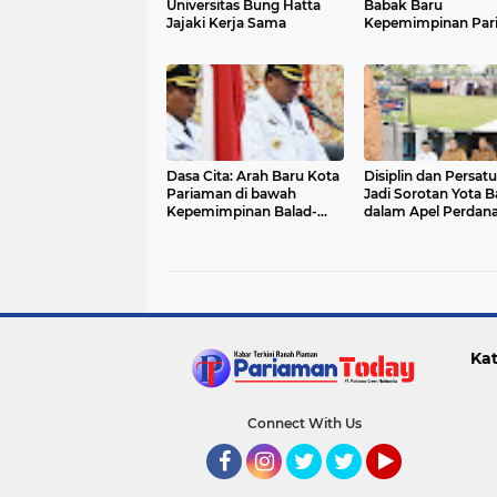
Universitas Bung Hatta
Babak Baru
Jajaki Kerja Sama
Kepemimpinan Par
Dimulai
Dasa Cita: Arah Baru Kota
Disiplin dan Persat
Pariaman di bawah
Jadi Sorotan Yota B
Kepemimpinan Balad-
dalam Apel Perdan
Mulyadi
Kat
Connect With Us
Facebook
Instagram
Twitter
Twitter
YouTube