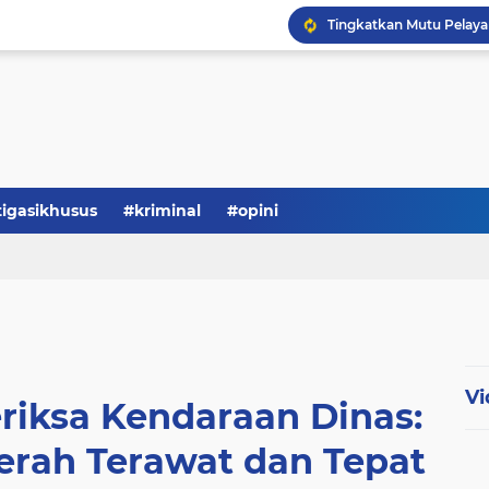
Serba-serbi: Tokoh Publi
tigasikhusus
#kriminal
#opini
Vi
riksa Kendaraan Dinas:
erah Terawat dan Tepat