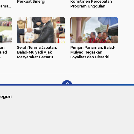
Perkuat Sinergi
Komitmen Percepatan
iaman
Program Unggulan
uan
Serah Terima Jabatan,
Pimpin Pariaman, Balad-
alad
Balad-Mulyadi Ajak
Mulyadi Tegaskan
a
Masyarakat Bersatu
Loyalitas dan Hierarki
egori