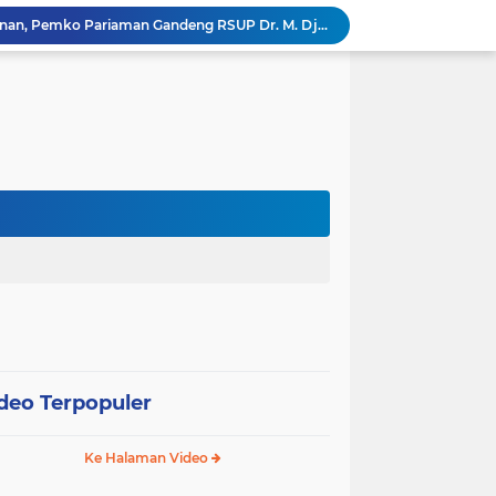
Tingkatkan Mutu Pelayanan, Pemko Pariaman Gandeng RSUP Dr. M. Djamil Padang
k, Citra Publik
Wali Kota Pariaman Lepas Kontingen Pramuka ke Jambore Nasional XII di Cibubur
Wali Kota Pariaman Hadiri Penguatan Relawan Pancasila, Tekankan Implementasi Nilai Pancasila dalam Pelayanan Publik
Wali Kota Pariaman Bagikan Bibit Ikan Koi kepada Siswa SD untuk Edukasi Perikanan
Wali Kota Pariaman Salurkan Bantuan bagi Korban Pohon Tumbang, Rumah Rusak Berat Akan Dibedah
Wali Kota Pariaman Ajukan Rancangan KUA-PPAS APBD 2027, Pendapatan Diproyeksikan Rp626,1 Miliar
Pemkot Pariaman Mulai Pusdiklat Paskibraka 2026, Wali Kota Tekankan Pentingnya Disiplin
Pisah Sambut Kapolres, Yota Balad Tekankan Pentingnya Sinergi Jaga Kondusivitas Daerah
SEPEDA TANTE, Inovasi Digital Pemko Pariaman Percepat Pendaftaran Tanda Tangan Elektronik
deo Terpopuler
Ke Halaman Video